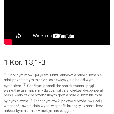
1 Kor. 13,1-3
(1)
Choćbym mówił językami ludzi i aniołów, a miłości bym nie
miał, pozostałbym miedzią, co dźwięczy, lub hałaśliwym
(2)
cymbałem.
Choćbym posiadł dar prorokowania i pojął
wszystkie tajemnice, myślą ogarnął całą wiedzę i dysponował
pełnią wiary, tak że przenosiłbym góry, a miłości bym nie miał —
(3)
byłbym niczym.
I choćbym część po części rozdał swą całą
własność, i swoje ciało wydał w sposób budzący uznanie, lecz
miłości bym nie miał — nic bym nie osiągnął.