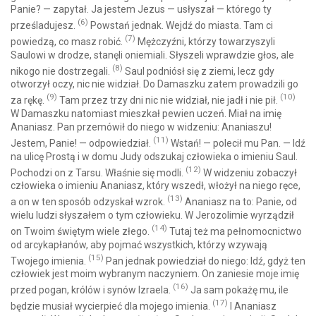
Panie? — zapytał. Ja jestem Jezus — usłyszał — którego ty
(6)
prześladujesz.
Powstań jednak. Wejdź do miasta. Tam ci
(7)
powiedzą, co masz robić.
Mężczyźni, którzy towarzyszyli
Saulowi w drodze, stanęli oniemiali. Słyszeli wprawdzie głos, ale
(8)
nikogo nie dostrzegali.
Saul podniósł się z ziemi, lecz gdy
otworzył oczy, nic nie widział. Do Damaszku zatem prowadzili go
(9)
(10)
za rękę.
Tam przez trzy dni nic nie widział, nie jadł i nie pił.
W Damaszku natomiast mieszkał pewien uczeń. Miał na imię
Ananiasz. Pan przemówił do niego w widzeniu: Ananiaszu!
(11)
Jestem, Panie! — odpowiedział.
Wstań! — polecił mu Pan. — Idź
na ulicę Prostą i w domu Judy odszukaj człowieka o imieniu Saul.
(12)
Pochodzi on z Tarsu. Właśnie się modli.
W widzeniu zobaczył
człowieka o imieniu Ananiasz, który wszedł, włożył na niego ręce,
(13)
a on w ten sposób odzyskał wzrok.
Ananiasz na to: Panie, od
wielu ludzi słyszałem o tym człowieku. W Jerozolimie wyrządził
(14)
on Twoim świętym wiele złego.
Tutaj też ma pełnomocnictwo
od arcykapłanów, aby pojmać wszystkich, którzy wzywają
(15)
Twojego imienia.
Pan jednak powiedział do niego: Idź, gdyż ten
człowiek jest moim wybranym naczyniem. On zaniesie moje imię
(16)
przed pogan, królów i synów Izraela.
Ja sam pokażę mu, ile
(17)
będzie musiał wycierpieć dla mojego imienia.
I Ananiasz