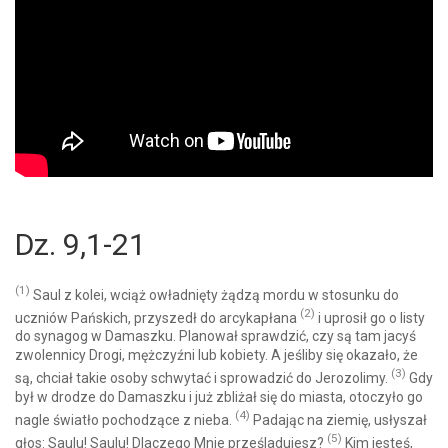
Dz. 9,1-21
(1)
Saul z kolei, wciąż owładnięty żądzą mordu w stosunku do
(2)
uczniów Pańskich, przyszedł do arcykapłana
i uprosił go o listy
do synagog w Damaszku. Planował sprawdzić, czy są tam jacyś
zwolennicy Drogi, mężczyźni lub kobiety. A jeśliby się okazało, że
(3)
są, chciał takie osoby schwytać i sprowadzić do Jerozolimy.
Gdy
był w drodze do Damaszku i już zbliżał się do miasta, otoczyło go
(4)
nagle światło pochodzące z nieba.
Padając na ziemię, usłyszał
(5)
głos: Saulu! Saulu! Dlaczego Mnie prześladujesz?
Kim jesteś,