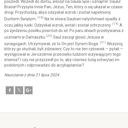
poszedł. Wszedł do domu, włożył na Saula ręce i oznajmił: Saulu!
Bracie! Przysyła mnie Pan, Jezus, Ten, który ci się ukazał w czasie
drogi. Przychodzę, abyś odzyskał wzrok i został napełniony
(18)
Duchem Świętym.
Na te słowa Saulowi natychmiast opadły z
(19)
oczu jakby łuski. Odzyskał wzrok, wstał i został ochrzczony.
A
po zjedzeniu posiłku powrócił do sił. Po paru dniach przebywania z
(20)
uczniami w Damaszku
Saul zaczął głosić Jezusa w
(21)
synagogach. Utrzymywał, że to On jest Synem Boga.
Wszyscy,
którzy go słuchali, byli zdziwieni: Czy to nie ten człowiek — pytali —
występował w Jerozolimie przeciwko ludziom wzywającym tego
imienia? I czy nie przyszedł po to, aby również tutaj schwytać im
podobnych i odprowadzić do arcykapłanów?
Nauczanie z dnia 21 lipca 2024