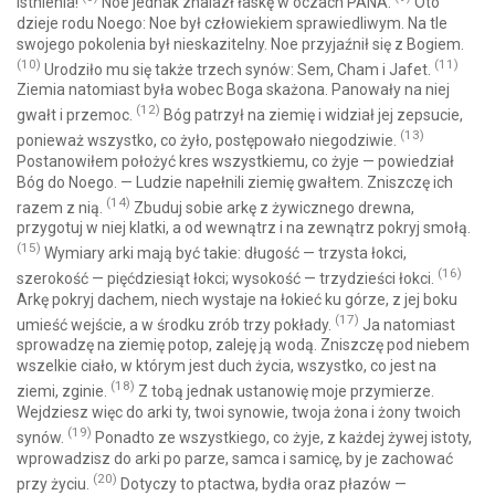
istnienia!
Noe jednak znalazł łaskę w oczach PANA.
Oto
dzieje rodu Noego: Noe był człowiekiem sprawiedliwym. Na tle
swojego pokolenia był nieskazitelny. Noe przyjaźnił się z Bogiem.
(10)
(11)
Urodziło mu się także trzech synów: Sem, Cham i Jafet.
Ziemia natomiast była wobec Boga skażona. Panowały na niej
(12)
gwałt i przemoc.
Bóg patrzył na ziemię i widział jej zepsucie,
(13)
ponieważ wszystko, co żyło, postępowało niegodziwie.
Postanowiłem położyć kres wszystkiemu, co żyje — powiedział
Bóg do Noego. — Ludzie napełnili ziemię gwałtem. Zniszczę ich
(14)
razem z nią.
Zbuduj sobie arkę z żywicznego drewna,
przygotuj w niej klatki, a od wewnątrz i na zewnątrz pokryj smołą.
(15)
Wymiary arki mają być takie: długość — trzysta łokci,
(16)
szerokość — pięćdziesiąt łokci; wysokość — trzydzieści łokci.
Arkę pokryj dachem, niech wystaje na łokieć ku górze, z jej boku
(17)
umieść wejście, a w środku zrób trzy pokłady.
Ja natomiast
sprowadzę na ziemię potop, zaleję ją wodą. Zniszczę pod niebem
wszelkie ciało, w którym jest duch życia, wszystko, co jest na
(18)
ziemi, zginie.
Z tobą jednak ustanowię moje przymierze.
Wejdziesz więc do arki ty, twoi synowie, twoja żona i żony twoich
(19)
synów.
Ponadto ze wszystkiego, co żyje, z każdej żywej istoty,
wprowadzisz do arki po parze, samca i samicę, by je zachować
(20)
przy życiu.
Dotyczy to ptactwa, bydła oraz płazów —