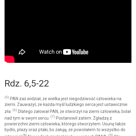
Rdz. 6,5-22
(5)
PAN zaś widział, że wielka jest niegodziwość człowieka na
ziemi. Zauważył, że każda myśl ludzkiego serca jest ustawicznie
(6)
zła.
Dlatego żałował PAN, że stworzył na ziemi człowieka, bolał
(7)
nad tym w swym sercu.
Postanowił zatem: Zgładzę z
powierzchni ziemi człowieka, którego stworzyłem. Usunę także
bydło, płazy oraz ptaki, bo żałuję, że powołałem to wszystko do
(8)
(9)