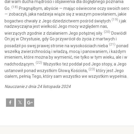
dał wam ducha mądrości i objawienia dla dogłębnego poznania
(18)
Go.
Pragnąłbym, abyście — mając oświecone oczy swoich serc
— zobaczyli, jaka nadzieja wiąże się z waszym powołaniem, jakie
(19)
bogactwo chwały z Jego dziedzictwem pośród świętych
i jak
nadzwyczajna jest wielkość Jego mocy względem nas,
(20)
wierzących zgodnie z działaniem Jego potężnej siły.
Dowiódł
On jej w Chrystusie, gdy Go przywrócił do życia z martwych i
(21)
posadził po swej prawej stronie na wysokościach nieba
ponad
wszelką zwierzchnością i władzą, mocą i panowaniem, i każdym
imieniem, które można by wymienić, nie tylko w tym wieku, ale i w
(22)
nadchodzącym.
Wszystko też poddał pod Jego stopy, a Jego
(23)
ustanowił ponad wszystkim Głową Kościoła,
który jest Jego
ciałem, pełnią Tego, który sam wszystko we wszystkim wypełnia.
Nauczanie z dnia 24 listopada 2024