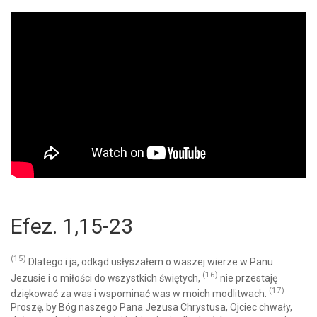
Efez. 1,15-23
(15)
Dlatego i ja, odkąd usłyszałem o waszej wierze w Panu
(16)
Jezusie i o miłości do wszystkich świętych,
nie przestaję
(17)
dziękować za was i wspominać was w moich modlitwach.
Proszę, by Bóg naszego Pana Jezusa Chrystusa, Ojciec chwały,