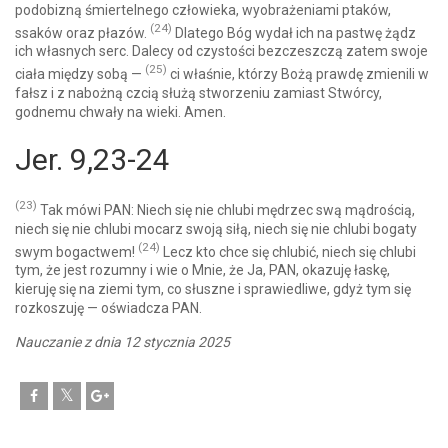
podobizną śmiertelnego człowieka, wyobrażeniami ptaków,
(24)
ssaków oraz płazów.
Dlatego Bóg wydał ich na pastwę żądz
ich własnych serc. Dalecy od czystości bezczeszczą zatem swoje
(25)
ciała między sobą —
ci właśnie, którzy Bożą prawdę zmienili w
fałsz i z nabożną czcią służą stworzeniu zamiast Stwórcy,
godnemu chwały na wieki. Amen.
Jer. 9,23-24
(23)
Tak mówi PAN: Niech się nie chlubi mędrzec swą mądrością,
niech się nie chlubi mocarz swoją siłą, niech się nie chlubi bogaty
(24)
swym bogactwem!
Lecz kto chce się chlubić, niech się chlubi
tym, że jest rozumny i wie o Mnie, że Ja, PAN, okazuję łaskę,
kieruję się na ziemi tym, co słuszne i sprawiedliwe, gdyż tym się
rozkoszuję — oświadcza PAN.
Nauczanie z dnia 12 stycznia 2025