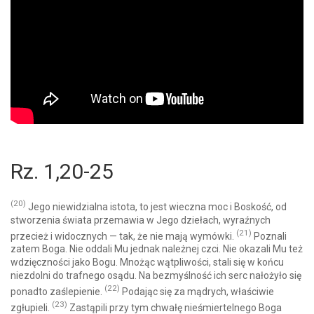
Rz. 1,20-25
(20)
Jego niewidzialna istota, to jest wieczna moc i Boskość, od
stworzenia świata przemawia w Jego dziełach, wyraźnych
(21)
przecież i widocznych — tak, że nie mają wymówki.
Poznali
zatem Boga. Nie oddali Mu jednak należnej czci. Nie okazali Mu też
wdzięczności jako Bogu. Mnożąc wątpliwości, stali się w końcu
niezdolni do trafnego osądu. Na bezmyślność ich serc nałożyło się
(22)
ponadto zaślepienie.
Podając się za mądrych, właściwie
(23)
zgłupieli.
Zastąpili przy tym chwałę nieśmiertelnego Boga