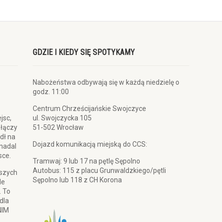
GDZIE I KIEDY SIĘ SPOTYKAMY
Nabożeństwa odbywają się w każdą niedzielę o
godz. 11:00
Centrum Chrześcijańskie Swojczyce
jsc,
ul. Swojczycka 105
 łączy
51-502 Wrocław
dł na
Dojazd komunikacją miejską do CCS:
 nadal
sce.
Tramwaj: 9 lub 17 na pętlę Sępolno
Autobus: 115 z placu Grunwaldzkiego/pętli
pszych
Sępolno lub 118 z CH Korona
le
. To
dla
NIM