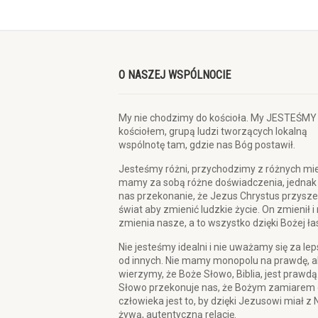
O NASZEJ WSPÓLNOCIE
My nie chodzimy do kościoła. My JESTEŚMY
kościołem, grupą ludzi tworzących lokalną
wspólnotę tam, gdzie nas Bóg postawił.
Jesteśmy różni, przychodzimy z różnych mie
mamy za sobą różne doświadczenia, jednak
nas przekonanie, że Jezus Chrystus przysze
świat aby zmienić ludzkie życie. On zmienił i
zmienia nasze, a to wszystko dzięki Bożej ła
Nie jesteśmy idealni i nie uważamy się za le
od innych. Nie mamy monopolu na prawdę, a
wierzymy, że Boże Słowo, Biblia, jest prawdą
Słowo przekonuje nas, że Bożym zamiarem 
człowieka jest to, by dzięki Jezusowi miał z 
żywą, autentyczną relację.