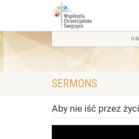
O N
SERMONS
Aby nie iść przez ży