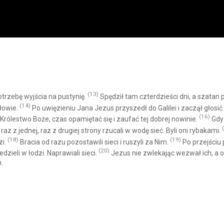
(13)
trzebę wyjścia na pustynię.
Spędził tam czterdzieści dni, a szatan
(14)
łowie.
Po uwięzieniu Jana Jezus przyszedł do Galilei i zaczął głosić
(16)
 Królestwo Boże, czas opamiętać się i zaufać tej dobrej nowinie.
Gdy 
az z jednej, raz z drugiej strony rzucali w wodę sieć. Byli oni rybakami.
(18)
(19)
zi.
Bracia od razu pozostawili sieci i ruszyli za Nim.
Po przejściu
(20)
dzieli w łodzi. Naprawiali sieci.
Jezus nie zwlekając wezwał ich, a 
.