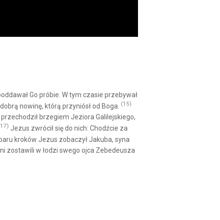
 poddawał Go próbie. W tym czasie przebywał
(15)
 dobrą nowinę, którą przyniósł od Boga.
przechodził brzegiem Jeziora Galilejskiego,
(17)
Jezus zwrócił się do nich: Chodźcie za
 paru kroków Jezus zobaczył Jakuba, syna
oni zostawili w łodzi swego ojca Zebedeusza