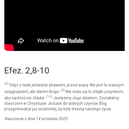
Efez. 2,8-10
(8)
Gdyż z łaski jesteście zbawieni, przez wiarę. Nie jest to waszym
(9)
osiągnięciem, ale darem Boga.
Nie stało się to dzięki uczynkom,
(10)
aby się ktoś nie chlubił.
Jesteśmy Jego dziełem. Zostaliśmy
stworzeni w Chrystusie Jezusie do dobrych czynów. Bóg
przygotował je już wcześniej, by były treścią naszego życia
Nauczanie z dnia 14 września 2025