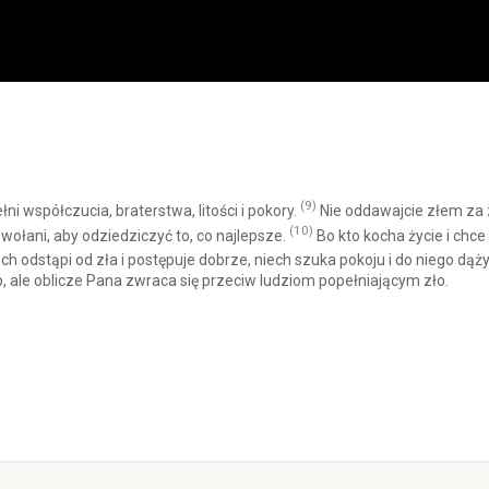
(9)
i współczucia, braterstwa, litości i pokory.
Nie oddawajcie złem za z
(10)
wołani, aby odziedziczyć to, co najlepsze.
Bo kto kocha życie i chc
ch odstąpi od zła i postępuje dobrze, niech szuka pokoju i do niego dąży
b, ale oblicze Pana zwraca się przeciw ludziom popełniającym zło.