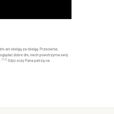
ło ani obelgą za obelgę. Przeciwnie,
e oglądać dobre dni, niech powstrzyma swój
(12)
.
Gdyż oczy Pana patrzą na