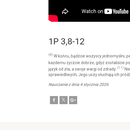
1P 3,8-12
(8)
W końcu, bądźcie wszyscy jednomyślni, pełn
każdemu życzcie dobrze, gdyż zostaliście po
(11)
język od zła, a swoje wargi od zdrady.
Nie
sprawiedliwych, Jego uszy słuchają ich próś
Nauczanie z dnia 4 stycznia 2026