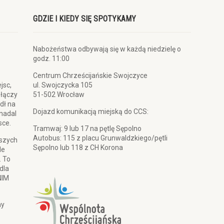
GDZIE I KIEDY SIĘ SPOTYKAMY
Nabożeństwa odbywają się w każdą niedzielę o
godz. 11:00
Centrum Chrześcijańskie Swojczyce
jsc,
ul. Swojczycka 105
 łączy
51-502 Wrocław
dł na
Dojazd komunikacją miejską do CCS:
 nadal
sce.
Tramwaj: 9 lub 17 na pętlę Sępolno
Autobus: 115 z placu Grunwaldzkiego/pętli
pszych
Sępolno lub 118 z CH Korona
le
. To
dla
NIM
my