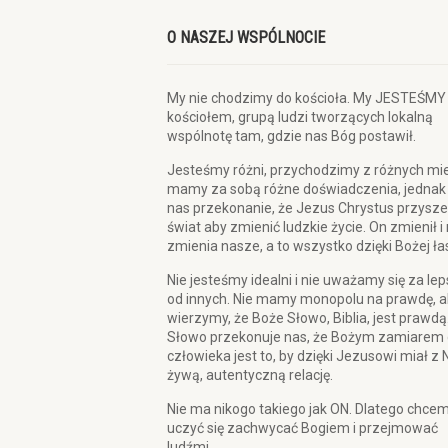
O NASZEJ WSPÓLNOCIE
My nie chodzimy do kościoła. My JESTEŚMY
kościołem, grupą ludzi tworzących lokalną
wspólnotę tam, gdzie nas Bóg postawił.
Jesteśmy różni, przychodzimy z różnych mie
mamy za sobą różne doświadczenia, jednak
nas przekonanie, że Jezus Chrystus przysze
świat aby zmienić ludzkie życie. On zmienił i
zmienia nasze, a to wszystko dzięki Bożej ła
Nie jesteśmy idealni i nie uważamy się za le
od innych. Nie mamy monopolu na prawdę, a
wierzymy, że Boże Słowo, Biblia, jest prawdą
Słowo przekonuje nas, że Bożym zamiarem 
człowieka jest to, by dzięki Jezusowi miał z 
żywą, autentyczną relację.
Nie ma nikogo takiego jak ON. Dlatego chce
uczyć się zachwycać Bogiem i przejmować
ludźmi.