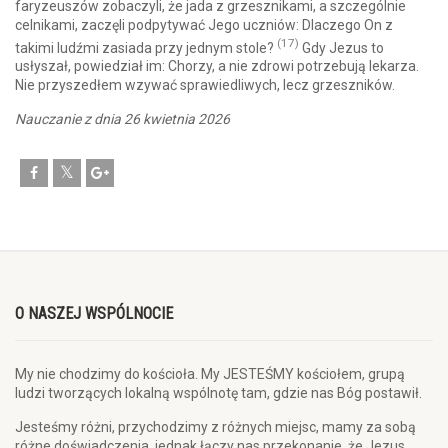
faryzeuszów zobaczyli, że jada z grzesznikami, a szczególnie
celnikami, zaczęli podpytywać Jego uczniów: Dlaczego On z
(17)
takimi ludźmi zasiada przy jednym stole?
Gdy Jezus to
usłyszał, powiedział im: Chorzy, a nie zdrowi potrzebują lekarza.
Nie przyszedłem wzywać sprawiedliwych, lecz grzeszników.
Nauczanie z dnia 26 kwietnia 2026
O NASZEJ WSPÓLNOCIE
My nie chodzimy do kościoła. My JESTEŚMY kościołem, grupą
ludzi tworzących lokalną wspólnotę tam, gdzie nas Bóg postawił.
Jesteśmy różni, przychodzimy z różnych miejsc, mamy za sobą
różne doświadczenia, jednak łączy nas przekonanie, że Jezus