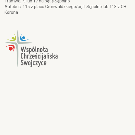
Tramwaj: 9 lub 17 na pętlę Sępolno
Autobus: 115 z placu Grunwaldzkiego/pętli Sępolno lub 118 z CH
Korona