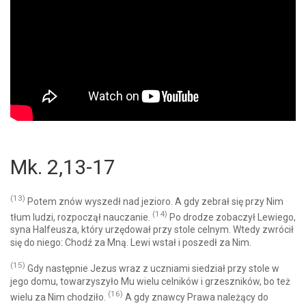
Mk. 2,13-17
(13)
Potem znów wyszedł nad jezioro. A gdy zebrał się przy Nim
(14)
tłum ludzi, rozpoczął nauczanie.
Po drodze zobaczył Lewiego,
syna Halfeusza, który urzędował przy stole celnym. Wtedy zwrócił
się do niego: Chodź za Mną. Lewi wstał i poszedł za Nim.
(15)
Gdy następnie Jezus wraz z uczniami siedział przy stole w
jego domu, towarzyszyło Mu wielu celników i grzeszników, bo też
(16)
wielu za Nim chodziło.
A gdy znawcy Prawa należący do