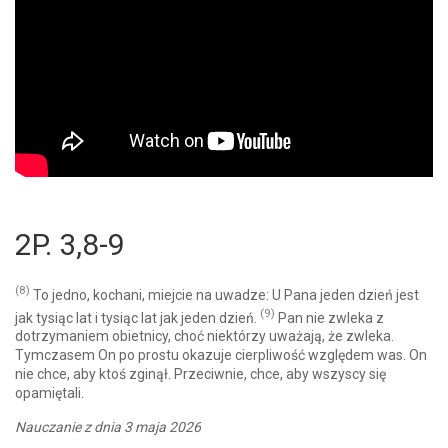
2P. 3,8-9
(8)
To jedno, kochani, miejcie na uwadze: U Pana jeden dzień jest
(9)
jak tysiąc lat i tysiąc lat jak jeden dzień.
Pan nie zwleka z
dotrzymaniem obietnicy, choć niektórzy uważają, że zwleka.
Tymczasem On po prostu okazuje cierpliwość względem was. On
nie chce, aby ktoś zginął. Przeciwnie, chce, aby wszyscy się
opamiętali.
Nauczanie z dnia 3 maja 2026