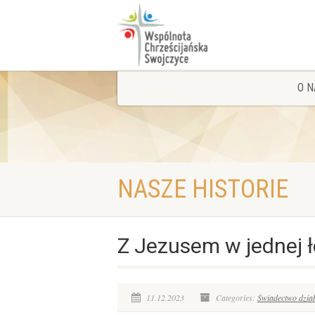
O N
NASZE HISTORIE
Z Jezusem w jednej ł
11.12.2023
Categories:
Świadectwo dzia