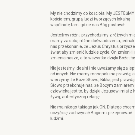
My nie chodzimy do kościoła. My JESTEŚMY
kościołem, grupą ludzi tworzących lokalną
wspólnotę tam, gdzie nas Bóg postawił.
Jesteśmy różni, przychodzimy z różnych mie
mamy za sobą różne doświadczenia, jednak
nas przekonanie, że Jezus Chrystus przysze
świat aby zmienić ludzkie życie. On zmienił i
zmienia nasze, a to wszystko dzięki Bożej ła
Nie jesteśmy idealni i nie uważamy się za le
od innych. Nie mamy monopolu na prawdę, a
wierzymy, że Boże Słowo, Biblia, jest prawdą
Słowo przekonuje nas, że Bożym zamiarem 
człowieka jest to, by dzięki Jezusowi miał z 
żywą, autentyczną relację.
Nie ma nikogo takiego jak ON. Dlatego chce
uczyć się zachwycać Bogiem i przejmować
ludźmi.