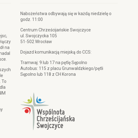
Nabożeństwa odbywają się w każdą niedzielę o
godz. 11:00
Centrum Chrześcijańskie Swojczyce
jsc,
ul. Swojczycka 105
 łączy
51-502 Wrocław
dł na
Dojazd komunikacją miejską do CCS:
 nadal
sce.
Tramwaj: 9 lub 17 na pętlę Sępolno
Autobus: 115 z placu Grunwaldzkiego/pętli
pszych
Sępolno lub 118 z CH Korona
le
. To
dla
NIM
my