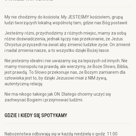
My nie chodzimy do kościoła. My JESTEŚMY kościołem, grupą
ludzi tworzących lokalną wspólnotę tam, gdzie nas Bóg postawił.
Jesteśmy różni, przychodzimy z różnych miejsc, mamy za sobą
różne doświadczenia, jednak łączy nas przekonanie, że Jezus
Chrystus przyszedł na świat aby zmienić ludzkie życie. On zmienił
i nadal zmienia nasze, a to wszystko dzięki Bożej łasce.
Nie jesteśmy idealni i nie uważamy się za lepszych od innych. Nie
mamy monopolu na prawdę, ale wierzymy, że Boże Słowo, Biblia,
jest prawdą. To Słowo przekonuje nas, że Bożym zamiarem dla
człowieka jest to, by dzięki Jezusowi miał z NIM żywą,
autentyczną relację.
Nie ma nikogo takiego jak ON. Dlatego chcemy uczyć się
zachwycać Bogiem i przejmować ludźmi.
GDZIE I KIEDY SIĘ SPOTYKAMY
Nabożeństwa odbywają się w każdą niedzielę o godz. 11:00