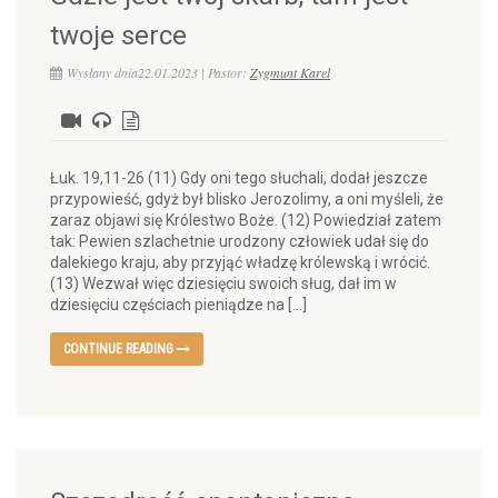
twoje serce
Wysłany dnia22.01.2023 | Pastor:
Zygmunt Karel
Łuk. 19,11-26 (11) Gdy oni tego słuchali, dodał jeszcze
przypowieść, gdyż był blisko Jerozolimy, a oni myśleli, że
zaraz objawi się Królestwo Boże. (12) Powiedział zatem
tak: Pewien szlachetnie urodzony człowiek udał się do
dalekiego kraju, aby przyjąć władzę królewską i wrócić.
(13) Wezwał więc dziesięciu swoich sług, dał im w
dziesięciu częściach pieniądze na […]
CONTINUE READING