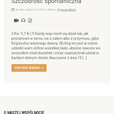
Szczodrość spontaniczna
Wysłany dnia15.01.2023 | Pastor:
Zygmunt Karel
2 Kor. 9,7-8 (7) Każdy więc niech się dzieli tak, jak
postanowił w sercu, nie z żalem albo z przymusu, gdyż
Bóg kocha radosnego dawcę. (8) Bóg też jest w stanie
udzielić wam obficie wszelkiej łaski, abyście zawsze we
wszystkim mieli dostatek i coraz częściej brali udział w
każdym dobrym dziele, Nauczanie z dnia 15 […]
CONTINUE READING
O NASZEJ WSPÓLNOCIE