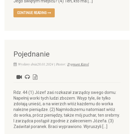
Jego świętym miejscu? (4) Ten, kto ma […]
CONTINUE READING
Pojednanie
Wysłany dnia28.01.2024 | Pastor:
Zygmunt Karel
Rdz. 44 (1) Józef zaś rozkazał zarządcy swego domu:
Napełnij worki tych ludzi zbożem. Wsyp tyle, ile tylko
zdołają unieść, a na wierzch włóż każdemu do worka
należne pieniądze. (2) Najmłodszemu natomiast włóż
do worka, prócz pieniędzy, także mój puchar, ten srebrny.
I zarządca postąpił zgodnie z zaleceniem Józefa. (3)
Zaświtał poranek. Braci wyprawiono. Wyruszyli […]