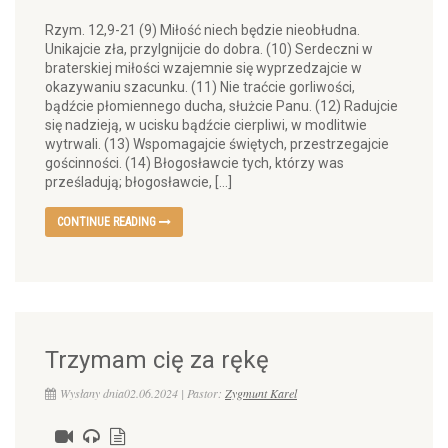
Rzym. 12,9-21 (9) Miłość niech będzie nieobłudna.
Unikajcie zła, przylgnijcie do dobra. (10) Serdeczni w
braterskiej miłości wzajemnie się wyprzedzajcie w
okazywaniu szacunku. (11) Nie traćcie gorliwości,
bądźcie płomiennego ducha, służcie Panu. (12) Radujcie
się nadzieją, w ucisku bądźcie cierpliwi, w modlitwie
wytrwali. (13) Wspomagajcie świętych, przestrzegajcie
gościnności. (14) Błogosławcie tych, którzy was
prześladują; błogosławcie, […]
CONTINUE READING
Trzymam cię za rękę
Wysłany dnia02.06.2024 | Pastor:
Zygmunt Karel