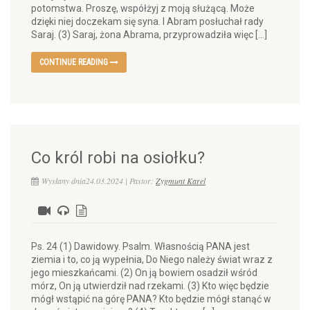
potomstwa. Proszę, współżyj z moją służącą. Może
dzięki niej doczekam się syna. I Abram posłuchał rady
Saraj. (3) Saraj, żona Abrama, przyprowadziła więc […]
CONTINUE READING
Co król robi na osiołku?
Wysłany dnia24.03.2024 | Pastor:
Zygmunt Karel
Ps. 24 (1) Dawidowy. Psalm. Własnością PANA jest
ziemia i to, co ją wypełnia, Do Niego należy świat wraz z
jego mieszkańcami. (2) On ją bowiem osadził wśród
mórz, On ją utwierdził nad rzekami. (3) Kto więc będzie
mógł wstąpić na górę PANA? Kto będzie mógł stanąć w