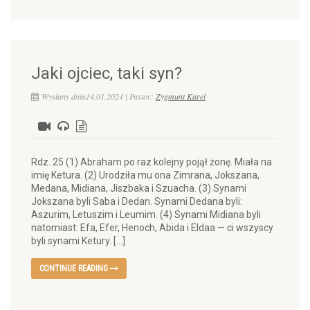
Jaki ojciec, taki syn?
Wysłany dnia14.01.2024 | Pastor:
Zygmunt Karel
Rdz. 25 (1) Abraham po raz kolejny pojął żonę. Miała na
imię Ketura. (2) Urodziła mu ona Zimrana, Jokszana,
Medana, Midiana, Jiszbaka i Szuacha. (3) Synami
Jokszana byli Saba i Dedan. Synami Dedana byli:
Aszurim, Letuszim i Leumim. (4) Synami Midiana byli
natomiast: Efa, Efer, Henoch, Abida i Eldaa — ci wszyscy
byli synami Ketury. […]
CONTINUE READING