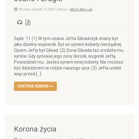
Wysłany dnia06.12.2020 | Pastor:
Mirek Marczak
Sędz. 11 (1) W tym czasie Jefta Gileadczyk znany był
jako dzielny wojownik. Był on synem kobiety nierządnej.
Ojcem Jefty był Gilead. (2) Żona Gileada też urodziła mu
synów. Gdy synowie jego żony dorośli, wygonili Jeftę.
Powiedzieli mu: Jesteś synem innej kobiety. Nie możesz
być dziedzicem w rodzie naszego ojca. (3) Jefta uciekł
więc przed […]
CONTINUE READING
Korona życia