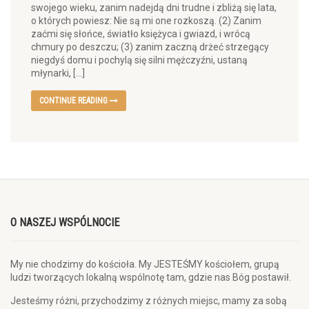
swojego wieku, zanim nadejdą dni trudne i zbliżą się lata,
o których powiesz: Nie są mi one rozkoszą. (2) Zanim
zaćmi się słońce, światło księżyca i gwiazd, i wrócą
chmury po deszczu; (3) zanim zaczną drżeć strzegący
niegdyś domu i pochylą się silni mężczyźni, ustaną
młynarki, […]
CONTINUE READING
O NASZEJ WSPÓLNOCIE
My nie chodzimy do kościoła. My JESTEŚMY kościołem, grupą
ludzi tworzących lokalną wspólnotę tam, gdzie nas Bóg postawił.
Jesteśmy różni, przychodzimy z różnych miejsc, mamy za sobą