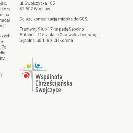
jsc,
ul. Swojczycka 105
 łączy
51-502 Wrocław
dł na
Dojazd komunikacją miejską do CCS:
 nadal
sce.
Tramwaj: 9 lub 17 na pętlę Sępolno
Autobus: 115 z placu Grunwaldzkiego/pętli
pszych
Sępolno lub 118 z CH Korona
le
. To
dla
NIM
my