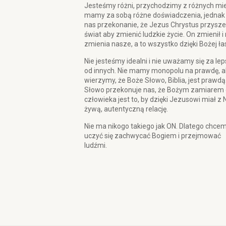
Jesteśmy różni, przychodzimy z różnych mie
mamy za sobą różne doświadczenia, jednak
nas przekonanie, że Jezus Chrystus przysze
świat aby zmienić ludzkie życie. On zmienił i
zmienia nasze, a to wszystko dzięki Bożej ła
Nie jesteśmy idealni i nie uważamy się za le
od innych. Nie mamy monopolu na prawdę, a
wierzymy, że Boże Słowo, Biblia, jest prawdą
Słowo przekonuje nas, że Bożym zamiarem 
człowieka jest to, by dzięki Jezusowi miał z 
żywą, autentyczną relację.
Nie ma nikogo takiego jak ON. Dlatego chce
uczyć się zachwycać Bogiem i przejmować
ludźmi.