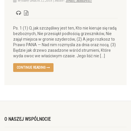
Wysłany dnia16.12.2018 | Pastor:
Jonasz Małkiewicz
Ps. 1 (1) O, jak szczęśliwy jest ten, Kto nie kieruje się radą
bezbożnych, Nie przesiąkł podłością grzeszników, Nie
zajął miejsca w gronie szyderców, (2) A jego rozkosz to
Prawo PANA — Nad nim rozmyśla za dnia oraz nocą. (3)
Będzie jak drzewo zasadzone wśród strumieni, Które
wyda owoc we właściwym czasie. Jego liść nie […]
CONTINUE READING
O NASZEJ WSPÓLNOCIE