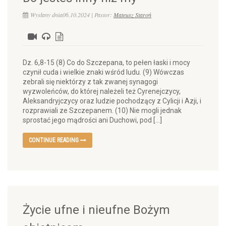
Wysłany dnia06.10.2024 | Pastor:
Mateusz Staroń
Dz. 6,8-15 (8) Co do Szczepana, to pełen łaski i mocy
czynił cuda i wielkie znaki wśród ludu. (9) Wówczas
zebrali się niektórzy z tak zwanej synagogi
wyzwoleńców, do której należeli też Cyrenejczycy,
Aleksandryjczycy oraz ludzie pochodzący z Cylicji i Azji, i
rozprawiali ze Szczepanem. (10) Nie mogli jednak
sprostać jego mądrości ani Duchowi, pod […]
CONTINUE READING
Życie ufne i nieufne Bożym