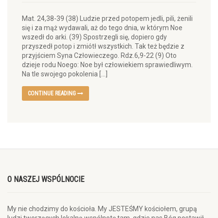
Mat. 24,38-39 (38) Ludzie przed potopem jedli, pili, żenili
się i za mąż wydawali, aż do tego dnia, w którym Noe
wszedł do arki. (39) Spostrzegli się, dopiero gdy
przyszedł potop i zmiótł wszystkich. Tak też będzie z
przyjściem Syna Człowieczego. Rdz.6,9-22 (9) Oto
dzieje rodu Noego: Noe był człowiekiem sprawiedliwym.
Na tle swojego pokolenia […]
CONTINUE READING
O NASZEJ WSPÓLNOCIE
My nie chodzimy do kościoła. My JESTEŚMY kościołem, grupą