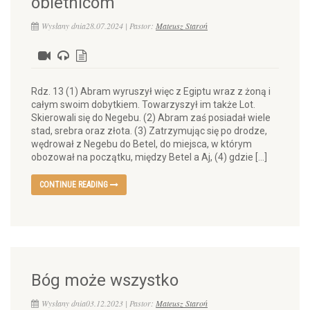
obietnicom
Wysłany dnia28.07.2024 | Pastor:
Mateusz Staroń
Rdz. 13 (1) Abram wyruszył więc z Egiptu wraz z żoną i
całym swoim dobytkiem. Towarzyszył im także Lot.
Skierowali się do Negebu. (2) Abram zaś posiadał wiele
stad, srebra oraz złota. (3) Zatrzymując się po drodze,
wędrował z Negebu do Betel, do miejsca, w którym
obozował na początku, między Betel a Aj, (4) gdzie […]
CONTINUE READING
Bóg może wszystko
Wysłany dnia03.12.2023 | Pastor:
Mateusz Staroń