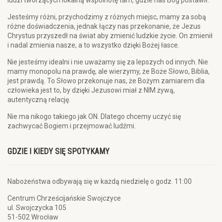
ludzi tworzących lokalną wspólnotę tam, gdzie nas Bóg postawił.
Jesteśmy różni, przychodzimy z różnych miejsc, mamy za sobą
różne doświadczenia, jednak łączy nas przekonanie, że Jezus
Chrystus przyszedł na świat aby zmienić ludzkie życie. On zmienił
i nadal zmienia nasze, a to wszystko dzięki Bożej łasce.
Nie jesteśmy idealni i nie uważamy się za lepszych od innych. Nie
mamy monopolu na prawdę, ale wierzymy, że Boże Słowo, Biblia,
jest prawdą. To Słowo przekonuje nas, że Bożym zamiarem dla
człowieka jest to, by dzięki Jezusowi miał z NIM żywą,
autentyczną relację.
Nie ma nikogo takiego jak ON. Dlatego chcemy uczyć się
zachwycać Bogiem i przejmować ludźmi.
GDZIE I KIEDY SIĘ SPOTYKAMY
Nabożeństwa odbywają się w każdą niedzielę o godz. 11:00
Centrum Chrześcijańskie Swojczyce
ul. Swojczycka 105
51-502 Wrocław