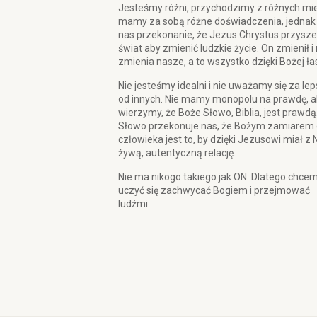
Jesteśmy różni, przychodzimy z różnych mie
mamy za sobą różne doświadczenia, jednak
nas przekonanie, że Jezus Chrystus przysze
świat aby zmienić ludzkie życie. On zmienił i
zmienia nasze, a to wszystko dzięki Bożej ła
Nie jesteśmy idealni i nie uważamy się za le
od innych. Nie mamy monopolu na prawdę, a
wierzymy, że Boże Słowo, Biblia, jest prawdą
Słowo przekonuje nas, że Bożym zamiarem 
człowieka jest to, by dzięki Jezusowi miał z 
żywą, autentyczną relację.
Nie ma nikogo takiego jak ON. Dlatego chce
uczyć się zachwycać Bogiem i przejmować
ludźmi.