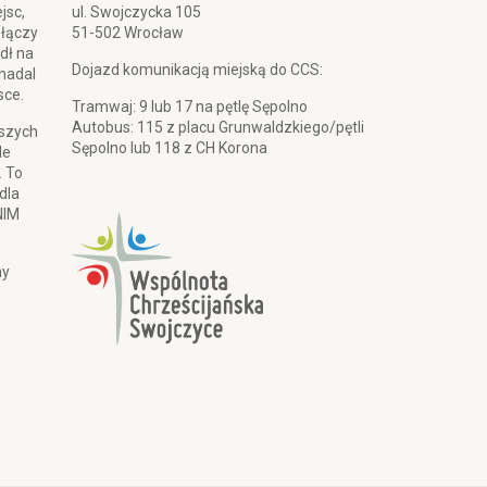
jsc,
ul. Swojczycka 105
 łączy
51-502 Wrocław
dł na
Dojazd komunikacją miejską do CCS:
 nadal
sce.
Tramwaj: 9 lub 17 na pętlę Sępolno
Autobus: 115 z placu Grunwaldzkiego/pętli
pszych
Sępolno lub 118 z CH Korona
le
. To
dla
NIM
my