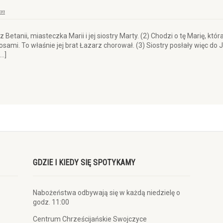
nn
z Betanii, miasteczka Marii i jej siostry Marty. (2) Chodzi o tę Marię, 
osami. To właśnie jej brat Łazarz chorował. (3) Siostry posłały więc do
[…]
GDZIE I KIEDY SIĘ SPOTYKAMY
Nabożeństwa odbywają się w każdą niedzielę o
godz. 11:00
Centrum Chrześcijańskie Swojczyce