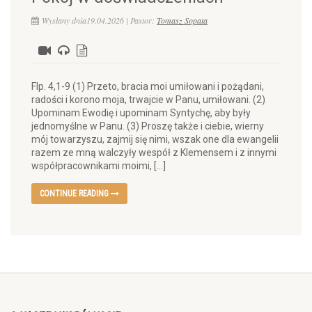
Wysłany dnia19.04.2026 | Pastor:
Tomasz Sopata
Flp. 4,1-9 (1) Przeto, bracia moi umiłowani i pożądani,
radości i korono moja, trwajcie w Panu, umiłowani. (2)
Upominam Ewodię i upominam Syntychę, aby były
jednomyślne w Panu. (3) Proszę także i ciebie, wierny
mój towarzyszu, zajmij się nimi, wszak one dla ewangelii
razem ze mną walczyły wespół z Klemensem i z innymi
współpracownikami moimi, […]
CONTINUE READING