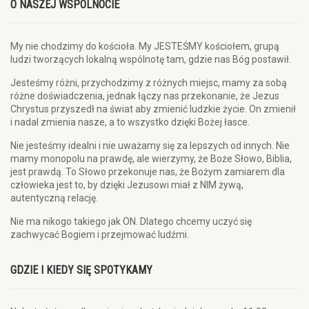
O NASZEJ WSPÓLNOCIE
My nie chodzimy do kościoła. My JESTEŚMY kościołem, grupą
ludzi tworzących lokalną wspólnotę tam, gdzie nas Bóg postawił.
Jesteśmy różni, przychodzimy z różnych miejsc, mamy za sobą
różne doświadczenia, jednak łączy nas przekonanie, że Jezus
Chrystus przyszedł na świat aby zmienić ludzkie życie. On zmienił
i nadal zmienia nasze, a to wszystko dzięki Bożej łasce.
Nie jesteśmy idealni i nie uważamy się za lepszych od innych. Nie
mamy monopolu na prawdę, ale wierzymy, że Boże Słowo, Biblia,
jest prawdą. To Słowo przekonuje nas, że Bożym zamiarem dla
człowieka jest to, by dzięki Jezusowi miał z NIM żywą,
autentyczną relację.
Nie ma nikogo takiego jak ON. Dlatego chcemy uczyć się
zachwycać Bogiem i przejmować ludźmi.
GDZIE I KIEDY SIĘ SPOTYKAMY