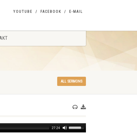
YOUTUBE
FACEBOOK
E-MAIL
AKT
ALL SERMONS
Use
27:24
Up/Down