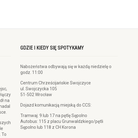
GDZIE I KIEDY SIĘ SPOTYKAMY
Nabożeństwa odbywają się w każdą niedzielę o
godz. 11:00
Centrum Chrześcijańskie Swojczyce
jsc,
ul. Swojczycka 105
 łączy
51-502 Wrocław
dł na
Dojazd komunikacją miejską do CCS:
 nadal
sce.
Tramwaj: 9 lub 17 na pętlę Sępolno
Autobus: 115 z placu Grunwaldzkiego/pętli
pszych
Sępolno lub 118 z CH Korona
le
. To