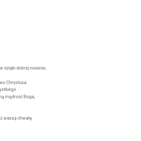
Arrow
keys
to
increase
or
decrease
volume.
 dzięki dobrej nowinie,
two Chrystusa.
stkiego.
nną mądrość Boga,
eż waszą chwałę.