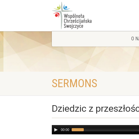
O N
SERMONS
Dziedzic z przeszłoś
Audio
00:00
Player