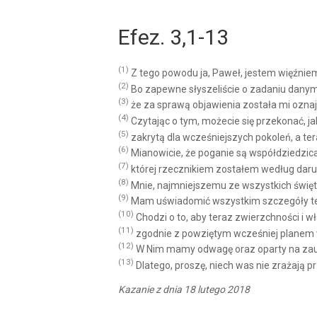
Efez. 3,1-13
(1)
Z tego powodu ja, Paweł, jestem więźnie
(2)
Bo zapewne słyszeliście o zadaniu danym
(3)
że za sprawą objawienia została mi oznaj
(4)
Czytając o tym, możecie się przekonać, j
(5)
zakrytą dla wcześniejszych pokoleń, a t
(6)
Mianowicie, że poganie są współdziedzica
(7)
której rzecznikiem zostałem według daru 
(8)
Mnie, najmniejszemu ze wszystkich święt
(9)
Mam uświadomić wszystkim szczegóły tej 
(10)
Chodzi o to, aby teraz zwierzchności i
(11)
zgodnie z powziętym wcześniej planem w
(12)
W Nim mamy odwagę oraz oparty na zaufa
(13)
Dlatego, proszę, niech was nie zrażają 
Kazanie z dnia 18 lutego 2018