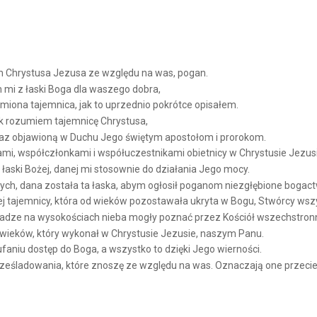
m Chrystusa Jezusa ze względu na was, pogan.
 mi z łaski Boga dla waszego dobra,
miona tajemnica, jak to uprzednio pokrótce opisałem.
ak rozumiem tajemnicę Chrystusa,
eraz objawioną w Duchu Jego świętym apostołom i prorokom.
mi, współczłonkami i współuczestnikami obietnicy w Chrystusie Jezusie
łaski Bożej, danej mi stosownie do działania Jego mocy.
ych, dana została ta łaska, abym ogłosił poganom niezgłębione bogac
tajemnicy, która od wieków pozostawała ukryta w Bogu, Stwórcy wszy
 władze na wysokościach nieba mogły poznać przez Kościół wszechstro
ieków, który wykonał w Chrystusie Jezusie, naszym Panu.
niu dostęp do Boga, a wszystko to dzięki Jego wierności.
prześladowania, które znoszę ze względu na was. Oznaczają one przeci