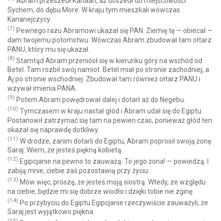
Abram przeszedł Kanaan, aż doszedł do miejscowości
Sychem, do dębu More. W kraju tym mieszkali wówczas
Kananejczycy.
(7)
Pewnego razu Abramowi ukazał się PAN. Ziemię tę — obiecał —
dam twojemu potomstwu. Wówczas Abram zbudował tam ołtarz
PANU, który mu się ukazał.
(8)
Stamtąd Abram przeniósł się w kierunku góry na wschód od
Betel. Tam rozbił swój namiot. Betel miał po stronie zachodniej, a
Aj po stronie wschodniej. Zbudował tam również ołtarz PANU i
wzywał imienia PANA.
(9)
Potem Abram powędrował dalej i dotarł aż do Negebu.
(10)
Tymczasem w kraju nastał głód i Abram udał się do Egiptu.
Postanowił zatrzymać się tam na pewien czas, ponieważ głód ten
okazał się naprawdę dotkliwy.
(11)
W drodze, zanim dotarli do Egiptu, Abram poprosił swoją żonę
Saraj: Wiem, że jesteś piękną kobietą.
(12)
Egipcjanie na pewno to zauważą. To jego żona! — powiedzą. I
zabiją mnie, ciebie zaś pozostawią przy życiu.
(13)
Mów więc, proszę, że jesteś moją siostrą. Wtedy, ze względu
na ciebie, będzie mi się dobrze wiodło i dzięki tobie nie zginę.
(14)
Po przybyciu do Egiptu Egipcjanie rzeczywiście zauważyli, że
Saraj jest wyjątkowo piękna.
(15)