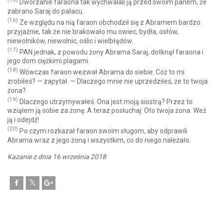
Dworzanie faraona tak wychwalali ją przed swoim panem, że
zabrano Saraj do pałacu.
(16)
Ze względu na nią faraon obchodził się z Abramem bardzo
przyjaźnie, tak że nie brakowało mu owiec, bydła, osłów,
niewolników, niewolnic, oślic i wielbłądów.
(17)
PAN jednak, z powodu żony Abrama Saraj, dotknął faraona i
jego dom ciężkimi plagami.
(18)
Wówczas faraon wezwał Abrama do siebie: Cóż to mi
zrobiłeś? — zapytał. — Dlaczego mnie nie uprzedziłeś, że to twoja
żona?
(19)
Dlaczego utrzymywałeś: Ona jest moją siostrą? Przez to
wziąłem ją sobie za żonę. A teraz posłuchaj: Oto twoja żona. Weź
ją i odejdź!
(20)
Po czym rozkazał faraon swoim sługom, aby odprawili
Abrama wraz z jego żoną i wszystkim, co do niego należało.
Kazanie z dnia 16 września 2018