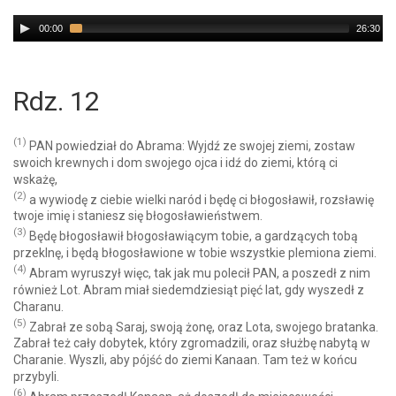
Audio
00:00
26:30
Player
Rdz. 12
(1)
PAN powiedział do Abrama: Wyjdź ze swojej ziemi, zostaw
swoich krewnych i dom swojego ojca i idź do ziemi, którą ci
wskażę,
(2)
a wywiodę z ciebie wielki naród i będę ci błogosławił, rozsławię
twoje imię i staniesz się błogosławieństwem.
(3)
Będę błogosławił błogosławiącym tobie, a gardzących tobą
przeklnę, i będą błogosławione w tobie wszystkie plemiona ziemi.
(4)
Abram wyruszył więc, tak jak mu polecił PAN, a poszedł z nim
również Lot. Abram miał siedemdziesiąt pięć lat, gdy wyszedł z
Charanu.
(5)
Zabrał ze sobą Saraj, swoją żonę, oraz Lota, swojego bratanka.
Zabrał też cały dobytek, który zgromadzili, oraz służbę nabytą w
Charanie. Wyszli, aby pójść do ziemi Kanaan. Tam też w końcu
przybyli.
(6)