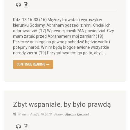
Rdz. 18,16-33 (16) Mężczyźni wstali i wyruszyli w
kierunku Sodomy. Abraham poszedł z nimi. Chciał ich
odprowadzić. (17) W pewnej chwili PAN powiedział: Czy
mam zataić przed Abrahamem mój zamiar? (18)
Przecież od niego na pewno pochodzić będzie wielki i
potężny naród. W nim będą błogosławione wszystkie
narody ziemi. (19) Przygotowałem go po to, aby […]
CONTINUE READING
Zbyt wspaniałe, by było prawdą
Wysłany dnia21.10.2018 | Pastor:
Markus Karzelek