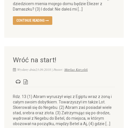
dziedzicem mienia mojego domu będzie Eliezer z
Damaszku? (3) I dodał: Nie dałeś mi […]
CONTINUE READING
Wróć na start!
Wysłany dnia23.09.2018 | Pastor:
Markus Karzelek
Rdz. 13 (1) Abram wyruszył więc z Egiptu wraz z żoną i
całym swoim dobytkiem. Towarzyszył im także Lot.
Skierowali się do Negebu. (2) Abram zaś posiadał wiele
stad, srebra oraz złota. (3) Zatrzymując się po drodze,
wędrował z Negebu do Betel, do miejsca, w którym
obozował na początku, między Betel a Aj, (4) gdzie […]