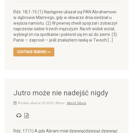
Rdz. 18,1-15 (1) Następnie ukazał się PAN Abrahamowi
w dąbrowie Mamrego, gdy w skwarze dnia siedział u
wejścia namiotu. (2) W pewnej chwili spojrzał i zobaczył
naprzeciw siebie trzech mężczyzn. Na ich widok wstał,
wybiegł im na spotkanie i pokłonił się im aż do ziemi. (3)
Panie — zaprosił — jeśli znalazłem łaskę w Twoich […]
CONTINUE READING
Jutro może nie nadejść nigdy
Wysłany dnia14.10.2018 | Pastor:
Marek Sikora
Rdz. 17 (1) A gdy Abram miał dziewięćdziesiąt dziewięć