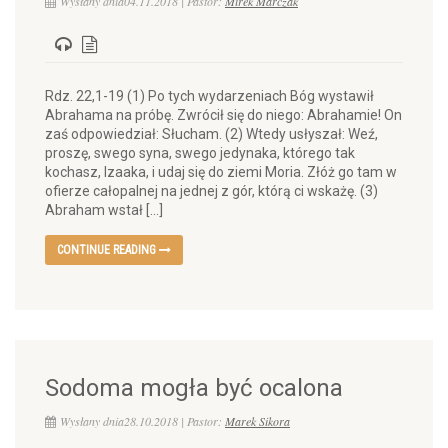
Wysłany dnia04.11.2018 | Pastor:
Mirek Marczak
Rdz. 22,1-19 (1) Po tych wydarzeniach Bóg wystawił
Abrahama na próbę. Zwrócił się do niego: Abrahamie! On
zaś odpowiedział: Słucham. (2) Wtedy usłyszał: Weź,
proszę, swego syna, swego jedynaka, którego tak
kochasz, Izaaka, i udaj się do ziemi Moria. Złóż go tam w
ofierze całopalnej na jednej z gór, którą ci wskażę. (3)
Abraham wstał […]
CONTINUE READING
Sodoma mogła być ocalona
Wysłany dnia28.10.2018 | Pastor:
Marek Sikora