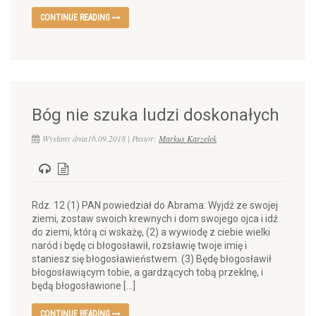
CONTINUE READING
Bóg nie szuka ludzi doskonałych
Wysłany dnia16.09.2018 | Pastor:
Markus Karzelek
Rdz. 12 (1) PAN powiedział do Abrama: Wyjdź ze swojej
ziemi, zostaw swoich krewnych i dom swojego ojca i idź
do ziemi, którą ci wskażę, (2) a wywiodę z ciebie wielki
naród i będę ci błogosławił, rozsławię twoje imię i
staniesz się błogosławieństwem. (3) Będę błogosławił
błogosławiącym tobie, a gardzących tobą przeklnę, i
będą błogosławione […]
CONTINUE READING