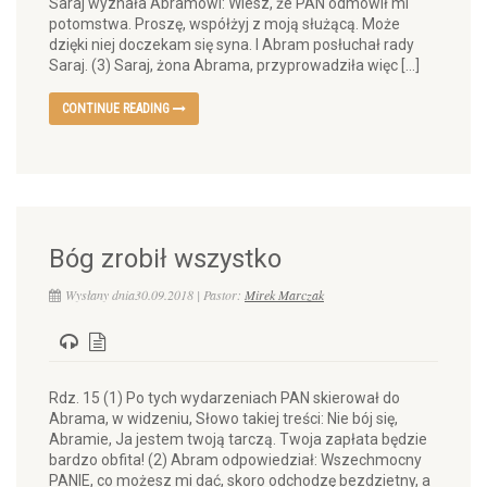
Saraj wyznała Abramowi: Wiesz, że PAN odmówił mi
potomstwa. Proszę, współżyj z moją służącą. Może
dzięki niej doczekam się syna. I Abram posłuchał rady
Saraj. (3) Saraj, żona Abrama, przyprowadziła więc […]
CONTINUE READING
Bóg zrobił wszystko
Wysłany dnia30.09.2018 | Pastor:
Mirek Marczak
Rdz. 15 (1) Po tych wydarzeniach PAN skierował do
Abrama, w widzeniu, Słowo takiej treści: Nie bój się,
Abramie, Ja jestem twoją tarczą. Twoja zapłata będzie
bardzo obfita! (2) Abram odpowiedział: Wszechmocny
PANIE, co możesz mi dać, skoro odchodzę bezdzietny, a