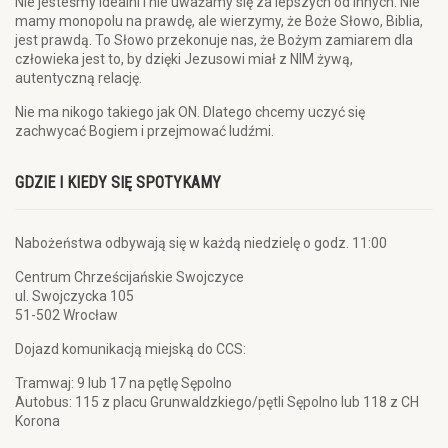
Nie jesteśmy idealni i nie uważamy się za lepszych od innych. Nie
mamy monopolu na prawdę, ale wierzymy, że Boże Słowo, Biblia,
jest prawdą. To Słowo przekonuje nas, że Bożym zamiarem dla
człowieka jest to, by dzięki Jezusowi miał z NIM żywą,
autentyczną relację.
Nie ma nikogo takiego jak ON. Dlatego chcemy uczyć się
zachwycać Bogiem i przejmować ludźmi.
GDZIE I KIEDY SIĘ SPOTYKAMY
Nabożeństwa odbywają się w każdą niedzielę o godz. 11:00
Centrum Chrześcijańskie Swojczyce
ul. Swojczycka 105
51-502 Wrocław
Dojazd komunikacją miejską do CCS:
Tramwaj: 9 lub 17 na pętlę Sępolno
Autobus: 115 z placu Grunwaldzkiego/pętli Sępolno lub 118 z CH
Korona