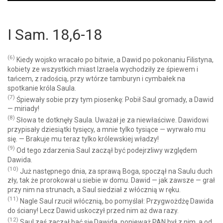
Player
I Sam. 18,6-18
(6)
Kiedy wojsko wracało po bitwie, a Dawid po pokonaniu Filistyna,
kobiety ze wszystkich miast Izraela wychodziły ze śpiewem i
tańcem, z radością, przy wtórze tamburyn i cymbałek na
spotkanie króla Saula.
(7)
Śpiewały sobie przy tym piosenkę: Pobił Saul gromady, a Dawid
— miriady!
(8)
Słowa te dotknęły Saula. Uważał je za niewłaściwe. Dawidowi
przypisały dziesiątki tysięcy, a mnie tylko tysiące — wyrwało mu
się. — Brakuje mu teraz tylko królewskiej władzy!
(9)
Od tego zdarzenia Saul zaczął być podejrzliwy względem
Dawida.
(10)
Już następnego dnia, za sprawą Boga, spoczął na Saulu duch
zły, tak że prorokował u siebie w domu. Dawid — jak zawsze — grał
przy nim na strunach, a Saul siedział z włócznią w ręku.
(11)
Nagle Saul rzucił włócznią, bo pomyślał: Przygwożdżę Dawida
do ściany! Lecz Dawid uskoczył przed nim aż dwa razy.
(12)
Saul zaś zaczął bać się Dawida, ponieważ PAN był z nim, a od