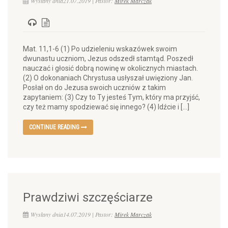
Wysłany dnia21.07.2019 | Pastor:
Mirek Marczak
Mat. 11,1-6 (1) Po udzieleniu wskazówek swoim
dwunastu uczniom, Jezus odszedł stamtąd. Poszedł
nauczać i głosić dobrą nowinę w okolicznych miastach.
(2) O dokonaniach Chrystusa usłyszał uwięziony Jan.
Posłał on do Jezusa swoich uczniów z takim
zapytaniem: (3) Czy to Ty jesteś Tym, który ma przyjść,
czy też mamy spodziewać się innego? (4) Idźcie i […]
CONTINUE READING
Prawdziwi szczęściarze
Wysłany dnia14.07.2019 | Pastor:
Mirek Marczak