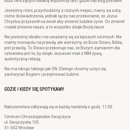
ludzi tworzących lokalną wspólnotę tam, gdzie nas Bóg postawił.
Jesteśmy różni, przychodzimy z różnych miejsc, mamy za sobą
różne doświadczenia, jednak łączy nas przekonanie, że Jezus
Chrystus przyszedł na świat aby zmienić ludzkie życie. On zmienił
i nadal zmienia nasze, a to wszystko dzięki Bożej łasce.
Nie jesteśmy idealni i nie uważamy się za lepszych od innych. Nie
mamy monopolu na prawdę, ale wierzymy, że Boże Słowo, Biblia,
jest prawdą. To Słowo przekonuje nas, że Bożym zamiarem dla
człowieka jest to, by dzięki Jezusowi miał z NIM żywą,
autentyczną relację.
Nie ma nikogo takiego jak ON. Dlatego chcemy uczyć się
zachwycać Bogiem i przejmować ludźmi.
GDZIE I KIEDY SIĘ SPOTYKAMY
Nabożeństwa odbywają się w każdą niedzielę o godz. 11:00
Centrum Chrześcijańskie Swojczyce
ul. Swojczycka 105
51-502 Wrocław