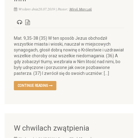
Wysłany dnia28.07.2019 | Pastor:
Mirek Marczak
Mat. 9,35-38 (35) W ten sposób Jezus obchodził
wszystkie miasta i wioski, nauczał w miejscowych
synagogach, głosił dobrą nowinę o Królestwie i uzdrawiał
wszelkie choroby oraz wszelkie niedomagania. (36) A
gdy zobaczył tłumy, wezbrała w Nim litość nad nimi, bo
były udręczone i porzucone jak owce pozbawione
pasterza. (37) I zwrócił się do swoich uczniów: […]
CONTINUE READING
W chwilach zwątpienia