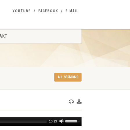
YOUTUBE
FACEBOOK
E-MAIL
AKT
ALL SERMONS
Use
16:13
Up/Down