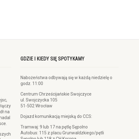
GDZIE I KIEDY SIĘ SPOTYKAMY
Nabożeństwa odbywają się w każdą niedzielę o
godz. 11:00
Centrum Chrześcijańskie Swojczyce
jsc,
ul. Swojczycka 105
 łączy
51-502 Wrocław
dł na
Dojazd komunikacją miejską do CCS:
 nadal
sce.
Tramwaj: 9 lub 17 na pętlę Sępolno
Autobus: 115 z placu Grunwaldzkiego/pętli
pszych
Sępolno lub 118 z CH Korona