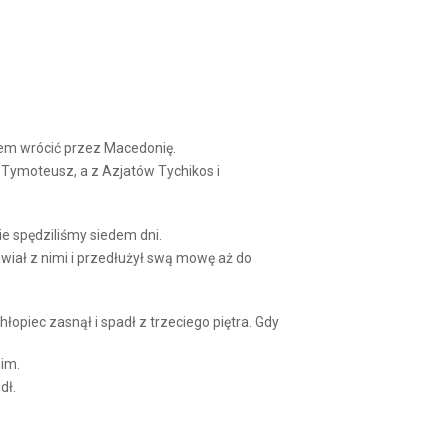
Arrow
keys
to
increase
or
decrease
volume.
atem wrócić przez Macedonię.
 Tymoteusz, a z Azjatów Tychikos i
ie spędziliśmy siedem dni.
awiał z nimi i przedłużył swą mowę aż do
łopiec zasnął i spadł z trzeciego piętra. Gdy
nim.
dł.