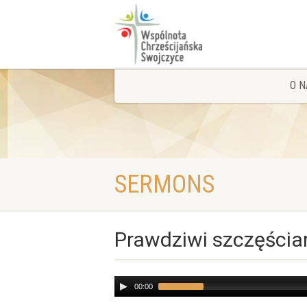
O N
SERMONS
Prawdziwi szczęścia
Audio
00:00
Player