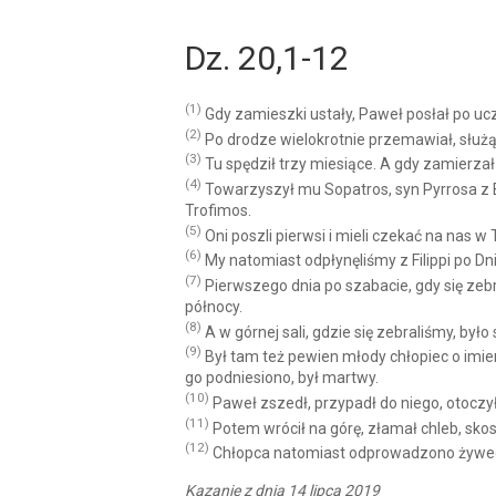
Dz. 20,1-12
(1)
Gdy zamieszki ustały, Paweł posłał po ucz
(2)
Po drodze wielokrotnie przemawiał, służąc
(3)
Tu spędził trzy miesiące. A gdy zamierzał
(4)
Towarzyszył mu Sopatros, syn Pyrrosa z B
Trofimos.
(5)
Oni poszli pierwsi i mieli czekać na nas w 
(6)
My natomiast odpłynęliśmy z Filippi po Dn
(7)
Pierwszego dnia po szabacie, gdy się zebr
północy.
(8)
A w górnej sali, gdzie się zebraliśmy, było
(9)
Był tam też pewien młody chłopiec o imieni
go podniesiono, był martwy.
(10)
Paweł zszedł, przypadł do niego, otoczył
(11)
Potem wrócił na górę, złamał chleb, skos
(12)
Chłopca natomiast odprowadzono żywego
Kazanie z dnia 14 lipca 2019