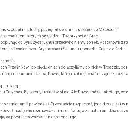
niów, dodał im otuchy, pożegnał się z nimi i odszedł do Macedonii.
 zachętą tym, których odwiedzał. Tak przybył do Grecji.
 odpłynąć do Syrii, Żydzi uknuli przeciwko niemu spisek. Postanowił z
erei, z Tesaloniczan Arystarchos i Sekundus, ponadto Gajusz z Derbe i
Troadzie.
iach Przaśników i po pięciu dniach dołączyliśmy do nich w Troadzie, gdz
aliśmy na łamanie chleba, Paweł, który miał odjechać nazajutrz, rozpr
 sporo lamp.
u Eutychos. Był senny i usiadł w oknie. Ale Paweł mówił tak długo, że ch
 go ramionami i powiedział: Przestańcie rozpaczać, jego dusza jest w 
ztował, następnie rozmawiał z nimi do świtu, a z nastaniem dnia odsze
, co przyniosło wszystkim ogromną ulgę.