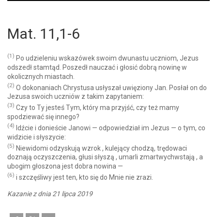
Player
Mat. 11,1-6
(1)
Po udzieleniu wskazówek swoim dwunastu uczniom, Jezus
odszedł stamtąd. Poszedł nauczać i głosić dobrą nowinę w
okolicznych miastach.
(2)
O dokonaniach Chrystusa usłyszał uwięziony Jan. Posłał on do
Jezusa swoich uczniów z takim zapytaniem:
(3)
Czy to Ty jesteś Tym, który ma przyjść, czy też mamy
spodziewać się innego?
(4)
Idźcie i donieście Janowi — odpowiedział im Jezus — o tym, co
widzicie i słyszycie:
(5)
Niewidomi odzyskują wzrok , kulejący chodzą, trędowaci
doznają oczyszczenia, głusi słyszą , umarli zmartwychwstają , a
ubogim głoszona jest dobra nowina —
(6)
i szczęśliwy jest ten, kto się do Mnie nie zrazi.
Kazanie z dnia 21 lipca 2019