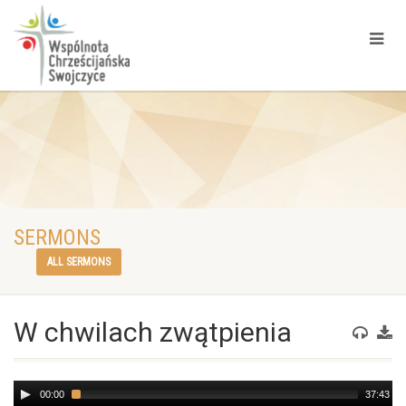
SERMONS
ALL SERMONS
W chwilach zwątpienia
Audio
00:00
37:43