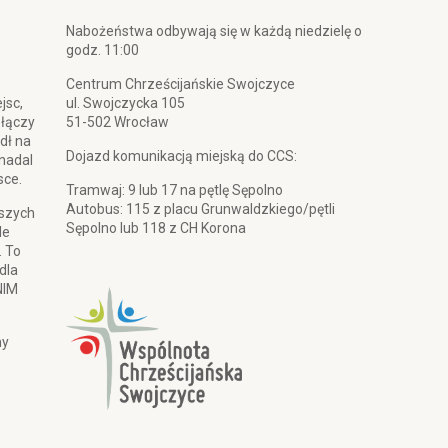
Nabożeństwa odbywają się w każdą niedzielę o
godz. 11:00
Centrum Chrześcijańskie Swojczyce
jsc,
ul. Swojczycka 105
 łączy
51-502 Wrocław
dł na
Dojazd komunikacją miejską do CCS:
 nadal
sce.
Tramwaj: 9 lub 17 na pętlę Sępolno
Autobus: 115 z placu Grunwaldzkiego/pętli
pszych
Sępolno lub 118 z CH Korona
le
. To
dla
NIM
my