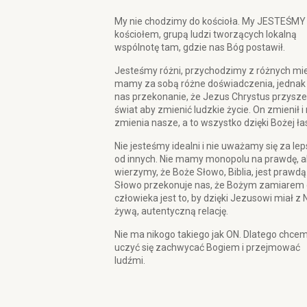
My nie chodzimy do kościoła. My JESTEŚMY
kościołem, grupą ludzi tworzących lokalną
wspólnotę tam, gdzie nas Bóg postawił.
Jesteśmy różni, przychodzimy z różnych mie
mamy za sobą różne doświadczenia, jednak
nas przekonanie, że Jezus Chrystus przysze
świat aby zmienić ludzkie życie. On zmienił i
zmienia nasze, a to wszystko dzięki Bożej ła
Nie jesteśmy idealni i nie uważamy się za le
od innych. Nie mamy monopolu na prawdę, a
wierzymy, że Boże Słowo, Biblia, jest prawdą
Słowo przekonuje nas, że Bożym zamiarem 
człowieka jest to, by dzięki Jezusowi miał z 
żywą, autentyczną relację.
Nie ma nikogo takiego jak ON. Dlatego chce
uczyć się zachwycać Bogiem i przejmować
ludźmi.