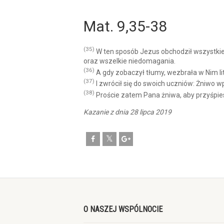
Mat. 9,35-38
(35)
W ten sposób Jezus obchodził wszystkie 
oraz wszelkie niedomagania.
(36)
A gdy zobaczył tłumy, wezbrała w Nim li
(37)
I zwrócił się do swoich uczniów: Żniwo wp
(38)
Proście zatem Pana żniwa, aby przyśpies
Kazanie z dnia 28 lipca 2019
O NASZEJ WSPÓLNOCIE