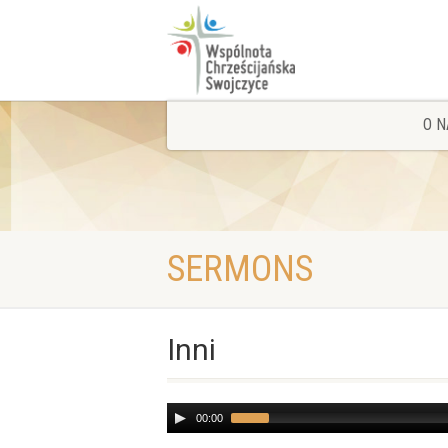
O N
SERMONS
Inni
Audio
00:00
Player