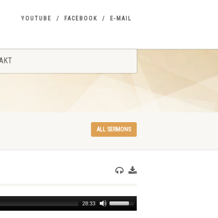
YOUTUBE
FACEBOOK
E-MAIL
AKT
ALL SERMONS
Use
28:33
Up/Down