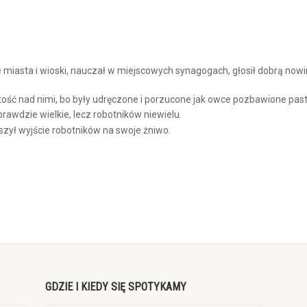
miasta i wioski, nauczał w miejscowych synagogach, głosił dobrą nowin
tość nad nimi, bo były udręczone i porzucone jak owce pozbawione pas
rawdzie wielkie, lecz robotników niewielu.
zył wyjście robotników na swoje żniwo.
GDZIE I KIEDY SIĘ SPOTYKAMY