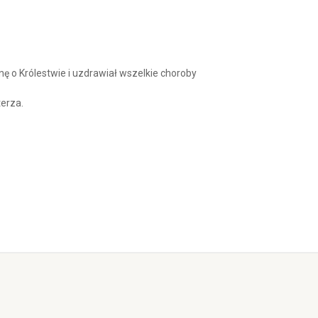
Arrow
keys
to
increase
or
decrease
ę o Królestwie i uzdrawiał wszelkie choroby
volume.
terza.