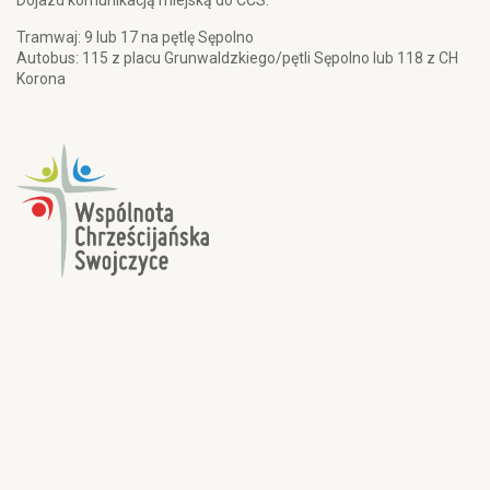
Dojazd komunikacją miejską do CCS:
Tramwaj: 9 lub 17 na pętlę Sępolno
Autobus: 115 z placu Grunwaldzkiego/pętli Sępolno lub 118 z CH
Korona