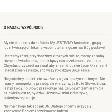
O NASZEJ WSPÓLNOCIE
My nie chodzimy do kościoła. My JESTEŚMY kościołem, grupą
ludzi tworzących lokalną wspólnotę tam, gdzie nas Bóg postawił.
Jesteśmy różni, przychodzimy z różnych miejsc, mamy za sobą
różne doświadczenia, jednak łączy nas przekonanie, że Jezus
Chrystus przyszedł na świat aby zmienić ludzkie życie. On zmienił
i nadal zmienia nasze, a to wszystko dzięki Bożej łasce.
Nie jesteśmy idealni i nie uważamy się za lepszych od innych. Nie
mamy monopolu na prawdę, ale wierzymy, że Boże Słowo, Biblia,
jest prawdą. To Słowo przekonuje nas, że Bożym zamiarem dla
człowieka jest to, by dzięki Jezusowi miał z NIM żywą,
autentyczną relację.
Nie ma nikogo takiego jak ON. Dlatego chcemy uczyć się
zachwycać Bogiem i przejmować ludźmi.