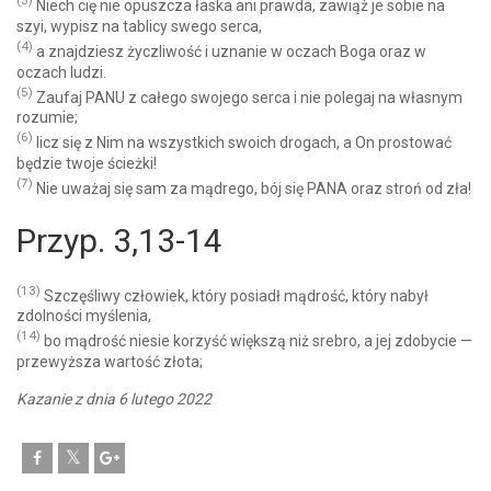
(3)
Niech cię nie opuszcza łaska ani prawda, zawiąż je sobie na
szyi, wypisz na tablicy swego serca,
(4)
a znajdziesz życzliwość i uznanie w oczach Boga oraz w
oczach ludzi.
(5)
Zaufaj PANU z całego swojego serca i nie polegaj na własnym
rozumie;
(6)
licz się z Nim na wszystkich swoich drogach, a On prostować
będzie twoje ścieżki!
(7)
Nie uważaj się sam za mądrego, bój się PANA oraz stroń od zła!
Przyp. 3,13-14
(13)
Szczęśliwy człowiek, który posiadł mądrość, który nabył
zdolności myślenia,
(14)
bo mądrość niesie korzyść większą niż srebro, a jej zdobycie —
przewyższa wartość złota;
Kazanie z dnia 6 lutego 2022