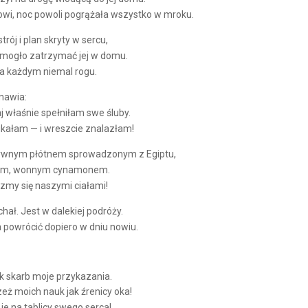
owi, noc powoli pogrążała wszystko w mroku.
ój i plan skryty w sercu,
e mogło zatrzymać jej w domu.
na każdym niemal rogu.
amawia:
aj właśnie spełniłam swe śluby.
ukałam — i wreszcie znalazłam!
arwnym płótnem sprowadzonym z Egiptu,
esem, wonnym cynamonem.
szmy się naszymi ciałami!
ał. Jest w dalekiej podróży.
 powrócić dopiero w dniu nowiu.
ak skarb moje przykazania.
rzeż moich nauk jak źrenicy oka!
 je na tablicy swego serca!