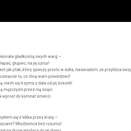
ekonała gładkością swych warg —
złapać, głupiec, na jej sznur!
t jak ptak, który śpieszy prosto w sidła, nieświadom, że przybliża swoj
rozważcie to, co chcę wam powiedzieć!
, niech się trzyma z dala od jej ścieżek!
są mężczyźni przez nią ścięci.
ka wprost do komnat śmierci.
iłem się z lekka przez kratę —
łopcami? Młodzieńca bez rozumu!
czył na drogę wiodącą do jej domu.