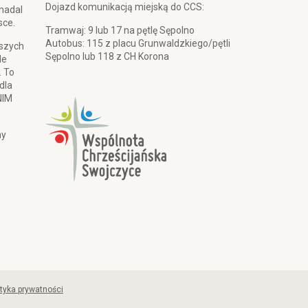
Dojazd komunikacją miejską do CCS:
 nadal
sce.
Tramwaj: 9 lub 17 na pętlę Sępolno
Autobus: 115 z placu Grunwaldzkiego/pętli
pszych
Sępolno lub 118 z CH Korona
le
. To
dla
NIM
my
ityka prywatności