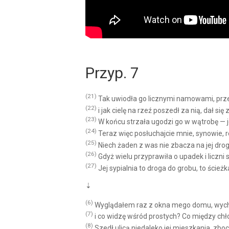
Przyp. 7
(21)
Tak uwiodła go licznymi namowami, prz
(22)
i jak cielę na rzeź poszedł za nią, dał się 
(23)
W końcu strzała ugodzi go w wątrobę — jes
(24)
Teraz więc posłuchajcie mnie, synowie, 
(25)
Niech żaden z was nie zbacza na jej drogę
(26)
Gdyż wielu przyprawiła o upadek i liczni 
(27)
Jej sypialnia to droga do grobu, to ścież
⇣
(6)
Wyglądałem raz z okna mego domu, wychyl
(7)
i co widzę wśród prostych? Co między ch
(8)
Szedł ulicą niedaleko jej mieszkania, zbo