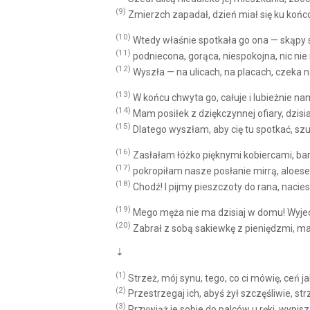
(9)
Zmierzch zapadał, dzień miał się ku końc
(10)
Wtedy właśnie spotkała go ona — skąpy str
(11)
podniecona, gorąca, niespokojna, nic ni
(12)
Wyszła — na ulicach, na placach, czeka 
(13)
W końcu chwyta go, całuje i lubieżnie n
(14)
Mam posiłek z dziękczynnej ofiary, dzisi
(15)
Dlatego wyszłam, aby cię tu spotkać, sz
(16)
Zasłałam łóżko pięknymi kobiercami, b
(17)
pokropiłam nasze posłanie mirrą, alo
(18)
Chodź! I pijmy pieszczoty do rana, nacie
(19)
Mego męża nie ma dzisiaj w domu! Wyjech
(20)
Zabrał z sobą sakiewkę z pieniędzmi, ma
⇣
(1)
Strzeż, mój synu, tego, co ci mówię, ceń j
(2)
Przestrzegaj ich, abyś żył szczęśliwie, st
(3)
Przywiąż je sobie do palców u ręki, wypisz