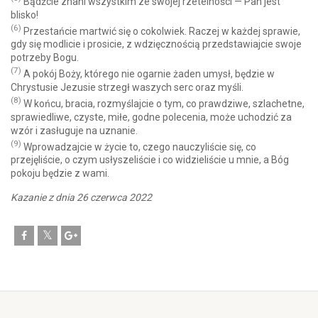
Bądźcie znani wszystkim ze swojej rzetelności — Pan jest
blisko!
(6)
Przestańcie martwić się o cokolwiek. Raczej w każdej sprawie,
gdy się modlicie i prosicie, z wdzięcznością przedstawiajcie swoje
potrzeby Bogu.
(7)
A pokój Boży, którego nie ogarnie żaden umysł, będzie w
Chrystusie Jezusie strzegł waszych serc oraz myśli.
(8)
W końcu, bracia, rozmyślajcie o tym, co prawdziwe, szlachetne,
sprawiedliwe, czyste, miłe, godne polecenia, może uchodzić za
wzór i zasługuje na uznanie.
(9)
Wprowadzajcie w życie to, czego nauczyliście się, co
przejęliście, o czym usłyszeliście i co widzieliście u mnie, a Bóg
pokoju będzie z wami.
Kazanie z dnia 26 czerwca 2022