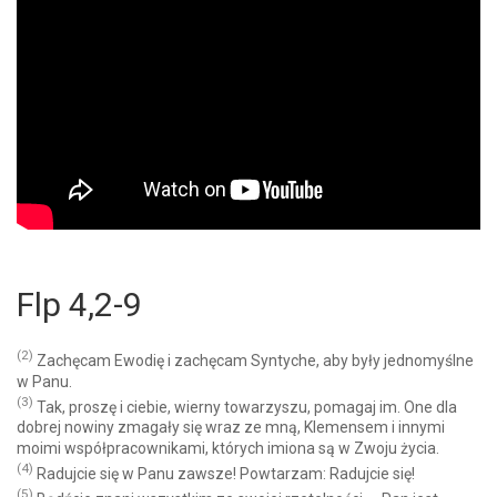
Flp 4,2-9
(2)
Zachęcam Ewodię i zachęcam Syntyche, aby były jednomyślne
w Panu.
(3)
Tak, proszę i ciebie, wierny towarzyszu, pomagaj im. One dla
dobrej nowiny zmagały się wraz ze mną, Klemensem i innymi
moimi współpracownikami, których imiona są w Zwoju życia.
(4)
Radujcie się w Panu zawsze! Powtarzam: Radujcie się!
(5)