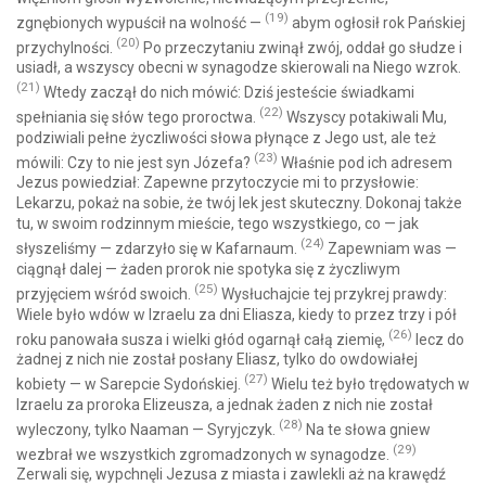
(19)
zgnębionych wypuścił na wolność —
abym ogłosił rok Pańskiej
(20)
przychylności.
Po przeczytaniu zwinął zwój, oddał go słudze i
usiadł, a wszyscy obecni w synagodze skierowali na Niego wzrok.
(21)
Wtedy zaczął do nich mówić: Dziś jesteście świadkami
(22)
spełniania się słów tego proroctwa.
Wszyscy potakiwali Mu,
podziwiali pełne życzliwości słowa płynące z Jego ust, ale też
(23)
mówili: Czy to nie jest syn Józefa?
Właśnie pod ich adresem
Jezus powiedział: Zapewne przytoczycie mi to przysłowie:
Lekarzu, pokaż na sobie, że twój lek jest skuteczny. Dokonaj także
tu, w swoim rodzinnym mieście, tego wszystkiego, co — jak
(24)
słyszeliśmy — zdarzyło się w Kafarnaum.
Zapewniam was —
ciągnął dalej — żaden prorok nie spotyka się z życzliwym
(25)
przyjęciem wśród swoich.
Wysłuchajcie tej przykrej prawdy:
Wiele było wdów w Izraelu za dni Eliasza, kiedy to przez trzy i pół
(26)
roku panowała susza i wielki głód ogarnął całą ziemię,
lecz do
żadnej z nich nie został posłany Eliasz, tylko do owdowiałej
(27)
kobiety — w Sarepcie Sydońskiej.
Wielu też było trędowatych w
Izraelu za proroka Elizeusza, a jednak żaden z nich nie został
(28)
wyleczony, tylko Naaman — Syryjczyk.
Na te słowa gniew
(29)
wezbrał we wszystkich zgromadzonych w synagodze.
Zerwali się, wypchnęli Jezusa z miasta i zawlekli aż na krawędź