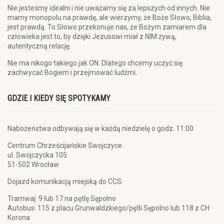
Nie jesteśmy idealni i nie uważamy się za lepszych od innych. Nie
mamy monopolu na prawdę, ale wierzymy, że Boże Słowo, Biblia,
jest prawdą. To Słowo przekonuje nas, że Bożym zamiarem dla
człowieka jest to, by dzięki Jezusowi miał z NIM żywą,
autentyczną relację.
Nie ma nikogo takiego jak ON. Dlatego chcemy uczyć się
zachwycać Bogiem i przejmować ludźmi.
GDZIE I KIEDY SIĘ SPOTYKAMY
Nabożeństwa odbywają się w każdą niedzielę o godz. 11:00
Centrum Chrześcijańskie Swojczyce
ul. Swojczycka 105
51-502 Wrocław
Dojazd komunikacją miejską do CCS:
Tramwaj: 9 lub 17 na pętlę Sępolno
Autobus: 115 z placu Grunwaldzkiego/pętli Sępolno lub 118 z CH
Korona