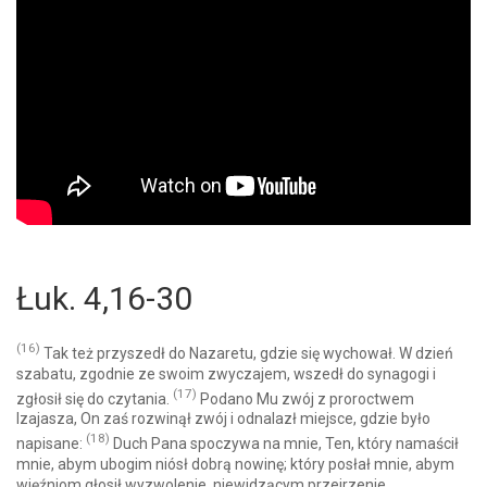
Łuk. 4,16-30
(16)
Tak też przyszedł do Nazaretu, gdzie się wychował. W dzień
szabatu, zgodnie ze swoim zwyczajem, wszedł do synagogi i
(17)
zgłosił się do czytania.
Podano Mu zwój z proroctwem
Izajasza, On zaś rozwinął zwój i odnalazł miejsce, gdzie było
(18)
napisane:
Duch Pana spoczywa na mnie, Ten, który namaścił
mnie, abym ubogim niósł dobrą nowinę; który posłał mnie, abym
więźniom głosił wyzwolenie, niewidzącym przejrzenie,