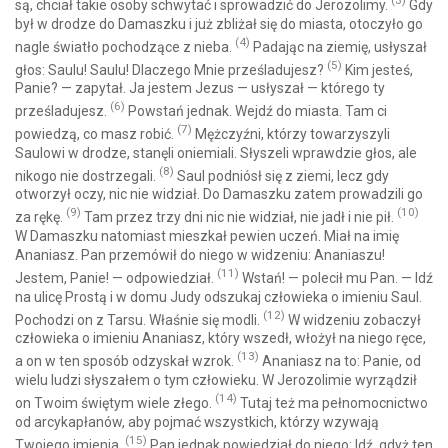
(3)
są, chciał takie osoby schwytać i sprowadzić do Jerozolimy.
Gdy
był w drodze do Damaszku i już zbliżał się do miasta, otoczyło go
(4)
nagle światło pochodzące z nieba.
Padając na ziemię, usłyszał
(5)
głos: Saulu! Saulu! Dlaczego Mnie prześladujesz?
Kim jesteś,
Panie? — zapytał. Ja jestem Jezus — usłyszał — którego ty
(6)
prześladujesz.
Powstań jednak. Wejdź do miasta. Tam ci
(7)
powiedzą, co masz robić.
Mężczyźni, którzy towarzyszyli
Saulowi w drodze, stanęli oniemiali. Słyszeli wprawdzie głos, ale
(8)
nikogo nie dostrzegali.
Saul podniósł się z ziemi, lecz gdy
otworzył oczy, nic nie widział. Do Damaszku zatem prowadzili go
(9)
(10)
za rękę.
Tam przez trzy dni nic nie widział, nie jadł i nie pił.
W Damaszku natomiast mieszkał pewien uczeń. Miał na imię
Ananiasz. Pan przemówił do niego w widzeniu: Ananiaszu!
(11)
Jestem, Panie! — odpowiedział.
Wstań! — polecił mu Pan. — Idź
na ulicę Prostą i w domu Judy odszukaj człowieka o imieniu Saul.
(12)
Pochodzi on z Tarsu. Właśnie się modli.
W widzeniu zobaczył
człowieka o imieniu Ananiasz, który wszedł, włożył na niego ręce,
(13)
a on w ten sposób odzyskał wzrok.
Ananiasz na to: Panie, od
wielu ludzi słyszałem o tym człowieku. W Jerozolimie wyrządził
(14)
on Twoim świętym wiele złego.
Tutaj też ma pełnomocnictwo
od arcykapłanów, aby pojmać wszystkich, którzy wzywają
(15)
Twojego imienia.
Pan jednak powiedział do niego: Idź, gdyż ten