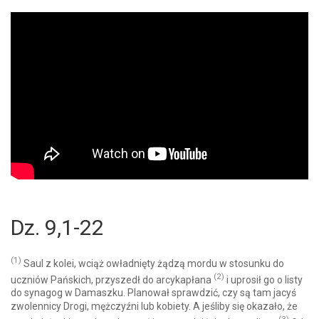
Dz. 9,1-22
(1)
Saul z kolei, wciąż owładnięty żądzą mordu w stosunku do
(2)
uczniów Pańskich, przyszedł do arcykapłana
i uprosił go o listy
do synagog w Damaszku. Planował sprawdzić, czy są tam jacyś
zwolennicy Drogi, mężczyźni lub kobiety. A jeśliby się okazało, że