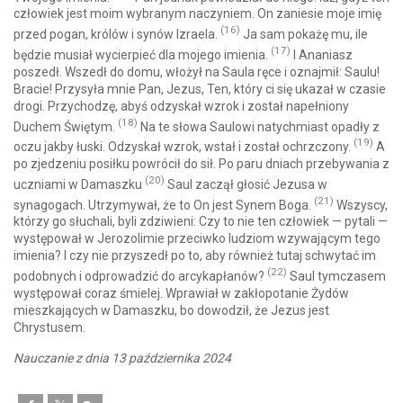
człowiek jest moim wybranym naczyniem. On zaniesie moje imię
(16)
przed pogan, królów i synów Izraela.
Ja sam pokażę mu, ile
(17)
będzie musiał wycierpieć dla mojego imienia.
I Ananiasz
poszedł. Wszedł do domu, włożył na Saula ręce i oznajmił: Saulu!
Bracie! Przysyła mnie Pan, Jezus, Ten, który ci się ukazał w czasie
drogi. Przychodzę, abyś odzyskał wzrok i został napełniony
(18)
Duchem Świętym.
Na te słowa Saulowi natychmiast opadły z
(19)
oczu jakby łuski. Odzyskał wzrok, wstał i został ochrzczony.
A
po zjedzeniu posiłku powrócił do sił. Po paru dniach przebywania z
(20)
uczniami w Damaszku
Saul zaczął głosić Jezusa w
(21)
synagogach. Utrzymywał, że to On jest Synem Boga.
Wszyscy,
którzy go słuchali, byli zdziwieni: Czy to nie ten człowiek — pytali —
występował w Jerozolimie przeciwko ludziom wzywającym tego
imienia? I czy nie przyszedł po to, aby również tutaj schwytać im
(22)
podobnych i odprowadzić do arcykapłanów?
Saul tymczasem
występował coraz śmielej. Wprawiał w zakłopotanie Żydów
mieszkających w Damaszku, bo dowodził, że Jezus jest
Chrystusem.
Nauczanie z dnia 13 października 2024