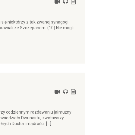
i się niektórzy z tak zwanej synagogi
ozprawiali ze Szczepanem. (10) Nie mogli
 przy codziennym rozdawaniu jałmużny
– powiedziało Dwunastu, zwoławszy
łnych Ducha i mądrości. […]