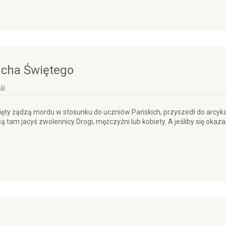
ucha Świętego
ki
dnięty żądzą mordu w stosunku do uczniów Pańskich, przyszedł do arcykap
tam jacyś zwolennicy Drogi, mężczyźni lub kobiety. A jeśliby się okazało