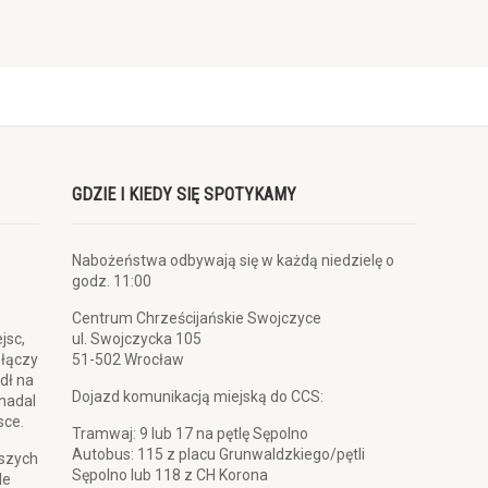
GDZIE I KIEDY SIĘ SPOTYKAMY
Nabożeństwa odbywają się w każdą niedzielę o
godz. 11:00
Centrum Chrześcijańskie Swojczyce
jsc,
ul. Swojczycka 105
 łączy
51-502 Wrocław
dł na
Dojazd komunikacją miejską do CCS:
 nadal
sce.
Tramwaj: 9 lub 17 na pętlę Sępolno
Autobus: 115 z placu Grunwaldzkiego/pętli
pszych
Sępolno lub 118 z CH Korona
le