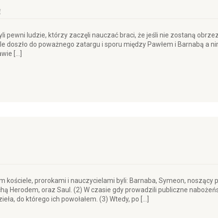
i
yli pewni ludzie, którzy zaczęli nauczać braci, że jeśli nie zostaną ob
 tle doszło do poważnego zatargu i sporu między Pawłem i Barnabą a n
awie […]
ym kościele, prorokami i nauczycielami byli: Barnaba, Symeon, noszący 
ą Herodem, oraz Saul. (2) W czasie gdy prowadzili publiczne nabożeńst
ieła, do którego ich powołałem. (3) Wtedy, po […]