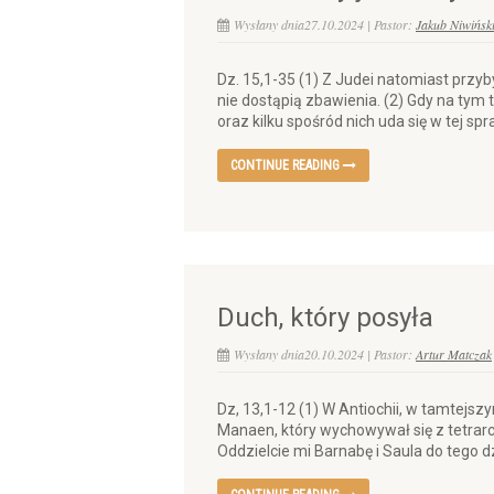
Wysłany dnia27.10.2024 | Pastor:
Jakub Niwińsk
Dz. 15,1-35 (1) Z Judei natomiast przyb
nie dostąpią zbawienia. (2) Gdy na tym
oraz kilku spośród nich uda się w tej spr
CONTINUE READING
Duch, który posyła
Wysłany dnia20.10.2024 | Pastor:
Artur Matczak
Dz, 13,1-12 (1) W Antiochii, w tamtejsz
Manaen, który wychowywał się z tetrarch
Oddzielcie mi Barnabę i Saula do tego dz