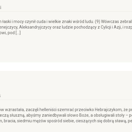
ń
 łaski i mocy czynił cuda i wielkie znaki wśród ludu. (9) Wówczas zebral
nejczycy, Aleksandryjczycy oraz ludzie pochodzący z Cylicji i Azji, i r
wi, pod […]
k
iów wzrastała, zaczęli helleniści szemrać przeciwko Hebrajczykom, że
zeczą słuszną, abyśmy zaniedbywali słowo Boże, a obsługiwali stoły 
, bracia, siedmiu mężów spośród siebie, cieszących się dobrą sławą, pe