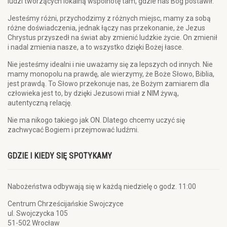
ludzi tworzących lokalną wspólnotę tam, gdzie nas Bóg postawił.
Jesteśmy różni, przychodzimy z różnych miejsc, mamy za sobą
różne doświadczenia, jednak łączy nas przekonanie, że Jezus
Chrystus przyszedł na świat aby zmienić ludzkie życie. On zmienił
i nadal zmienia nasze, a to wszystko dzięki Bożej łasce.
Nie jesteśmy idealni i nie uważamy się za lepszych od innych. Nie
mamy monopolu na prawdę, ale wierzymy, że Boże Słowo, Biblia,
jest prawdą. To Słowo przekonuje nas, że Bożym zamiarem dla
człowieka jest to, by dzięki Jezusowi miał z NIM żywą,
autentyczną relację.
Nie ma nikogo takiego jak ON. Dlatego chcemy uczyć się
zachwycać Bogiem i przejmować ludźmi.
GDZIE I KIEDY SIĘ SPOTYKAMY
Nabożeństwa odbywają się w każdą niedzielę o godz. 11:00
Centrum Chrześcijańskie Swojczyce
ul. Swojczycka 105
51-502 Wrocław