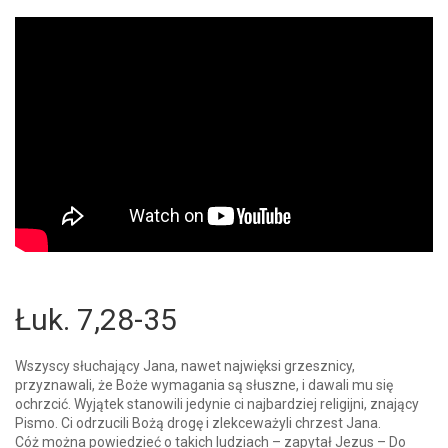
Łuk. 7,28-35
Wszyscy słuchający Jana, nawet najwięksi grzesznicy,
przyznawali, że Boże wymagania są słuszne, i dawali mu się
ochrzcić. Wyjątek stanowili jedynie ci najbardziej religijni, znający
Pismo. Ci odrzucili Bożą drogę i zlekceważyli chrzest Jana.
Cóż można powiedzieć o takich ludziach – zapytał Jezus – Do