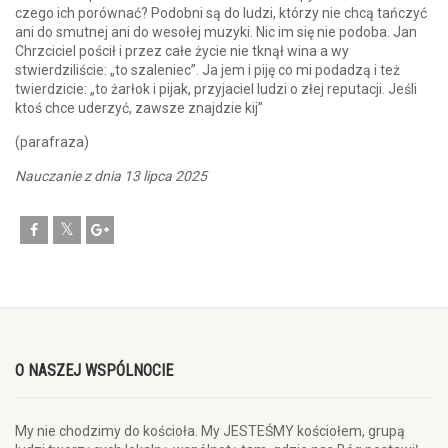
czego ich porównać? Podobni są do ludzi, którzy nie chcą tańczyć
ani do smutnej ani do wesołej muzyki. Nic im się nie podoba. Jan
Chrzciciel pościł i przez całe życie nie tknął wina a wy
stwierdziliście: „to szaleniec”. Ja jem i piję co mi podadzą i też
twierdzicie: „to żarłok i pijak, przyjaciel ludzi o złej reputacji. Jeśli
ktoś chce uderzyć, zawsze znajdzie kij”
(parafraza)
Nauczanie z dnia 13 lipca 2025
O NASZEJ WSPÓLNOCIE
My nie chodzimy do kościoła. My JESTEŚMY kościołem, grupą