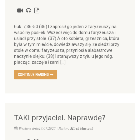
Łuk. 7,36-50 (36) I zaprosił go jeden z faryzeuszy na
wspólny posiłek. Wszedł więc do domu faryzeusza i
usiadł przy stole. (37) A oto kobieta, grzesznica, która
była w tym mieście, dowiedziawszy się, że siedzi przy
stole w domu faryzeusza, przyniosła alabastrowe
naczynie olejku; (38) I stanąwszy z tyłu u jego nóg,
płacząc, zaczęła łzami […]
CONTINUE READING
TAKI przyjaciel. Naprawdę?
Wysłany dnia13.07.2025 | Pastor:
Mirek Marczak