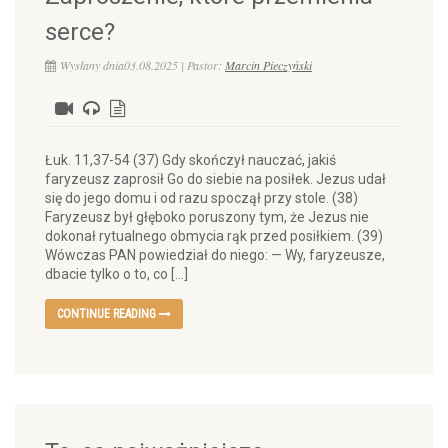
serce?
Wysłany dnia03.08.2025 | Pastor:
Marcin Pieczyński
Łuk. 11,37-54 (37) Gdy skończył nauczać, jakiś
faryzeusz zaprosił Go do siebie na posiłek. Jezus udał
się do jego domu i od razu spoczął przy stole. (38)
Faryzeusz był głęboko poruszony tym, że Jezus nie
dokonał rytualnego obmycia rąk przed posiłkiem. (39)
Wówczas PAN powiedział do niego: — Wy, faryzeusze,
dbacie tylko o to, co […]
CONTINUE READING