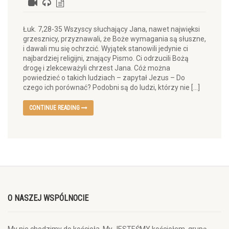
Łuk. 7,28-35 Wszyscy słuchający Jana, nawet najwięksi
grzesznicy, przyznawali, że Boże wymagania są słuszne,
i dawali mu się ochrzcić. Wyjątek stanowili jedynie ci
najbardziej religijni, znający Pismo. Ci odrzucili Bożą
drogę i zlekceważyli chrzest Jana. Cóż można
powiedzieć o takich ludziach – zapytał Jezus – Do
czego ich porównać? Podobni są do ludzi, którzy nie […]
CONTINUE READING
O NASZEJ WSPÓLNOCIE