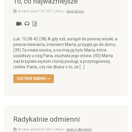
To, co najważniejsze
Wysłany dnia27.07.2025 | Pastor:
Jarek Kosno
Łuk. 10,38-42 (38) A gdy szli, wstąpił do pewnej wioski; a
pewna niewiasta, imieniem Marta, przyjęła go do domu.
(39) Ta miała siostrę, a na imię jej było Maria, która
usiadłszy u nóg Pana, słuchała jego słowa. (40) Marta
zaś krzątała się koło różnej posługi; a przystąpiwszy,
rzekła: Panie, czy nie dbasz o to, że […]
CONTINUE READING
Radykalnie odmienni
Wysłany dnia20.07.2025 | Pastor:
Andrzej Biegański