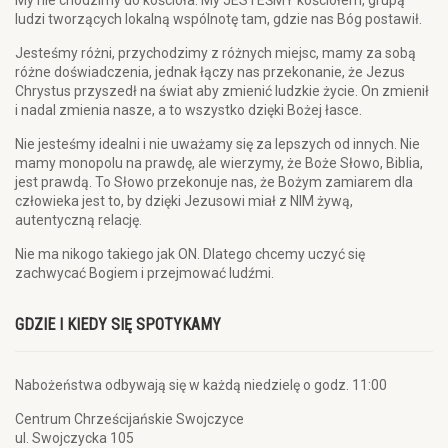
My nie chodzimy do kościoła. My JESTEŚMY kościołem, grupą
ludzi tworzących lokalną wspólnotę tam, gdzie nas Bóg postawił.
Jesteśmy różni, przychodzimy z różnych miejsc, mamy za sobą
różne doświadczenia, jednak łączy nas przekonanie, że Jezus
Chrystus przyszedł na świat aby zmienić ludzkie życie. On zmienił
i nadal zmienia nasze, a to wszystko dzięki Bożej łasce.
Nie jesteśmy idealni i nie uważamy się za lepszych od innych. Nie
mamy monopolu na prawdę, ale wierzymy, że Boże Słowo, Biblia,
jest prawdą. To Słowo przekonuje nas, że Bożym zamiarem dla
człowieka jest to, by dzięki Jezusowi miał z NIM żywą,
autentyczną relację.
Nie ma nikogo takiego jak ON. Dlatego chcemy uczyć się
zachwycać Bogiem i przejmować ludźmi.
GDZIE I KIEDY SIĘ SPOTYKAMY
Nabożeństwa odbywają się w każdą niedzielę o godz. 11:00
Centrum Chrześcijańskie Swojczyce
ul. Swojczycka 105