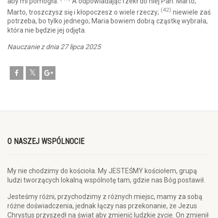
aby mi pomogła.
A odpowiadając rzekł do niej Pan: Marto,
(42)
Marto, troszczysz się i kłopoczesz o wiele rzeczy;
niewiele zaś
potrzeba, bo tylko jednego; Maria bowiem dobrą cząstkę wybrała,
która nie będzie jej odjęta.
Nauczanie z dnia 27 lipca 2025
O NASZEJ WSPÓLNOCIE
My nie chodzimy do kościoła. My JESTEŚMY kościołem, grupą
ludzi tworzących lokalną wspólnotę tam, gdzie nas Bóg postawił.
Jesteśmy różni, przychodzimy z różnych miejsc, mamy za sobą
różne doświadczenia, jednak łączy nas przekonanie, że Jezus
Chrystus przyszedł na świat aby zmienić ludzkie życie. On zmienił