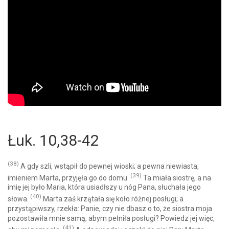
Łuk. 10,38-42
(38)
A gdy szli, wstąpił do pewnej wioski; a pewna niewiasta,
(39)
imieniem Marta, przyjęła go do domu.
Ta miała siostrę, a na
imię jej było Maria, która usiadłszy u nóg Pana, słuchała jego
(40)
słowa.
Marta zaś krzątała się koło różnej posługi; a
przystąpiwszy, rzekła: Panie, czy nie dbasz o to, że siostra moja
pozostawiła mnie samą, abym pełniła posługi? Powiedz jej więc,
(41)