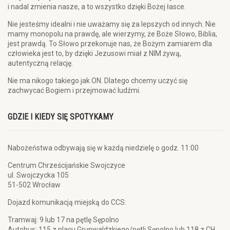
i nadal zmienia nasze, a to wszystko dzięki Bożej łasce.
Nie jesteśmy idealni i nie uważamy się za lepszych od innych. Nie
mamy monopolu na prawdę, ale wierzymy, że Boże Słowo, Biblia,
jest prawdą. To Słowo przekonuje nas, że Bożym zamiarem dla
człowieka jest to, by dzięki Jezusowi miał z NIM żywą,
autentyczną relację.
Nie ma nikogo takiego jak ON. Dlatego chcemy uczyć się
zachwycać Bogiem i przejmować ludźmi.
GDZIE I KIEDY SIĘ SPOTYKAMY
Nabożeństwa odbywają się w każdą niedzielę o godz. 11:00
Centrum Chrześcijańskie Swojczyce
ul. Swojczycka 105
51-502 Wrocław
Dojazd komunikacją miejską do CCS:
Tramwaj: 9 lub 17 na pętlę Sępolno
Autobus: 115 z placu Grunwaldzkiego/pętli Sępolno lub 118 z CH