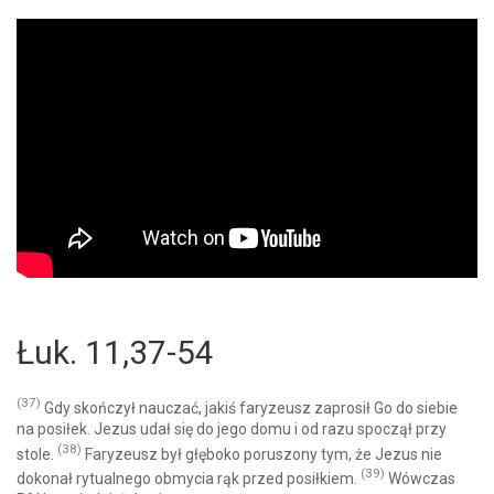
Łuk. 11,37-54
(37)
Gdy skończył nauczać, jakiś faryzeusz zaprosił Go do siebie
na posiłek. Jezus udał się do jego domu i od razu spoczął przy
(38)
stole.
Faryzeusz był głęboko poruszony tym, że Jezus nie
(39)
dokonał rytualnego obmycia rąk przed posiłkiem.
Wówczas