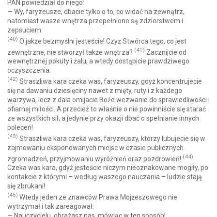
PAN powiedział do niego:
— Wy, faryzeusze, dbacie tylko o to, co widać na zewnątrz,
natomiast wasze wnętrza przepełnione są zdzierstwem i
zepsuciem
(40)
O jakże bezmyślni jesteście! Czyż Stwórca tego, co jest
(41)
zewnętrzne, nie stworzył także wnętrza?
Zacznijcie od
wewnętrznej pokuty i żalu, a wtedy dostąpicie prawdziwego
oczyszczenia.
(42)
Straszliwa kara czeka was, faryzeuszy, gdyż koncentrujecie
się na dawaniu dziesięciny nawet z mięty, ruty i z każdego
warzywa, lecz z dala omijacie Boże wezwanie do sprawiedliwości i
ofiarnej miłości. A przecież to właśnie o nie powinniście się starać
ze wszystkich sił, a jedynie przy okazji dbać o spełnianie innych
poleceń!
(43)
Straszliwa kara czeka was, faryzeuszy, którzy lubujecie się w
zajmowaniu eksponowanych miejsc w czasie publicznych
(44)
zgromadzeń, przyjmowaniu wyróżnień oraz pozdrowień!
Czeka was kara, gdyż jesteście niczym nieoznakowane mogiły, po
kontakcie z którymi – według waszego nauczania – ludzie stają
się zbrukani!
(45)
Wtedy jeden ze znawców Prawa Mojżeszowego nie
wytrzymał i tak zareagował:
— Nauczycielu, obrażasz nas, mówiąc w ten sposób!