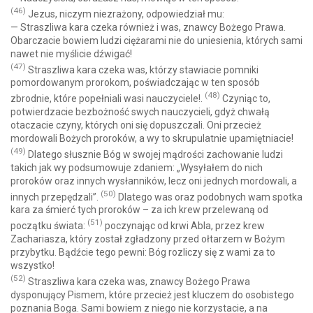
(46)
Jezus, niczym niezrażony, odpowiedział mu:
— Straszliwa kara czeka również i was, znawcy Bożego Prawa.
Obarczacie bowiem ludzi ciężarami nie do uniesienia, których sami
nawet nie myślicie dźwigać!
(47)
Straszliwa kara czeka was, którzy stawiacie pomniki
pomordowanym prorokom, poświadczając w ten sposób
(48)
zbrodnie, które popełniali wasi nauczyciele!.
Czyniąc to,
potwierdzacie bezbożność swych nauczycieli, gdyż chwałą
otaczacie czyny, których oni się dopuszczali. Oni przecież
mordowali Bożych proroków, a wy to skrupulatnie upamiętniacie!
(49)
Dlatego słusznie Bóg w swojej mądrości zachowanie ludzi
takich jak wy podsumowuje zdaniem: „Wysyłałem do nich
proroków oraz innych wysłanników, lecz oni jednych mordowali, a
(50)
innych przepędzali”.
Dlatego was oraz podobnych wam spotka
kara za śmierć tych proroków – za ich krew przelewaną od
(51)
początku świata:
poczynając od krwi Abla, przez krew
Zachariasza, który został zgładzony przed ołtarzem w Bożym
przybytku. Bądźcie tego pewni: Bóg rozliczy się z wami za to
wszystko!
(52)
Straszliwa kara czeka was, znawcy Bożego Prawa
dysponujący Pismem, które przecież jest kluczem do osobistego
poznania Boga. Sami bowiem z niego nie korzystacie, a na