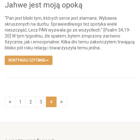
Jahwe jest moją opoką
“Pan jest bliski tym, których serce jest złamane, Wybawia
skruszonych na duchu. Sprawiedliwego też spotyka wiele
nieszczęść, Lecz PAN wyzwala go ze wszystkich.” [Psalm 34,19-
20] W tym tygodniu, źle spałem, byłem zmęczony zarówno
fizycznie, jak i emocjonalnie. Kilka dni temu zakończyłem trwającą
blisko pół roku relację i towarzyszyła temu jedna...
KONTYNUUJ CZYTANIE
1
2
3
4