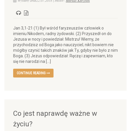
Wysłany dnia22.07.2018 | Pastor:
Markus Karzelek
Jan 3,1-21 (1) Był wśród faryzeuszów człowiek o
imieniu Nikodem, radny żydowski. (2) Przyszedł on do
Jezusa w nocy i powiedział: Mistrzu! Wiemy, że
przychodzisz od Boga jako nauczyciel; nikt bowiem nie
mógłby czynić takich znaków jak Ty, gdyby nie było z nim
Boga. (3) Jezus odpowiedział: Ręczę i zapewniam, kto
się nie narodzi na […]
CONTINUE READING
Co jest naprawdę ważne w
życiu?