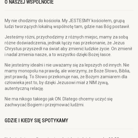
O NASZEJ WSPÓLNOCIE
My nie chodzimy do kościoła. My JESTEŚMY kościołem, grupą
ludzi tworzących lokalną wspólnotę tam, gdzie nas Bóg postawił.
Jesteśmy różni, przychodzimy z różnych miejsc, mamy za sobą
różne doświadczenia, jednak łączy nas przekonanie, że Jezus
Chrystus przyszedł na świat aby zmienić ludzkie życie. On zmienił
i nadal zmienia nasze, a to wszystko dzięki Bożej łasce.
Nie jesteśmy idealni i nie uważamy się za lepszych od innych. Nie
mamy monopolu na prawdę, ale wierzymy, że Boże Słowo, Biblia,
jest prawdą. To Słowo przekonuje nas, że Bożym zamiarem dla
człowieka jest to, by dzięki Jezusowi miał z NIM żywą,
autentyczną relację.
Nie ma nikogo takiego jak ON. Dlatego chcemy uczyć się
zachwycać Bogiem i przejmować ludźmi.
GDZIE I KIEDY SIĘ SPOTYKAMY