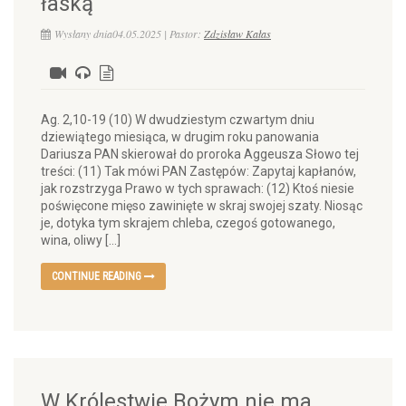
łaską
Wysłany dnia04.05.2025 | Pastor:
Zdzisław Kałas
Ag. 2,10-19 (10) W dwudziestym czwartym dniu
dziewiątego miesiąca, w drugim roku panowania
Dariusza PAN skierował do proroka Aggeusza Słowo tej
treści: (11) Tak mówi PAN Zastępów: Zapytaj kapłanów,
jak rozstrzyga Prawo w tych sprawach: (12) Ktoś niesie
poświęcone mięso zawinięte w skraj swojej szaty. Niosąc
je, dotyka tym skrajem chleba, czegoś gotowanego,
wina, oliwy […]
CONTINUE READING
W Królestwie Bożym nie ma