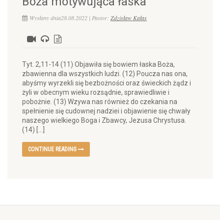
Boża motywująca łaska
Wysłany dnia28.08.2022 | Pastor:
Zdzisław Kałas
Tyt. 2,11-14 (11) Objawiła się bowiem łaska Boża,
zbawienna dla wszystkich ludzi. (12) Poucza nas ona,
abyśmy wyrzekli się bezbożności oraz świeckich żądz i
żyli w obecnym wieku rozsądnie, sprawiedliwie i
pobożnie. (13) Wzywa nas również do czekania na
spełnienie się cudownej nadziei i objawienie się chwały
naszego wielkiego Boga i Zbawcy, Jezusa Chrystusa.
(14) […]
CONTINUE READING