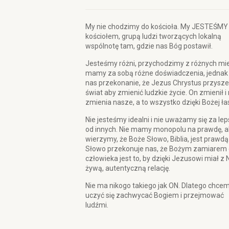
My nie chodzimy do kościoła. My JESTEŚMY
kościołem, grupą ludzi tworzących lokalną
wspólnotę tam, gdzie nas Bóg postawił.
Jesteśmy różni, przychodzimy z różnych mie
mamy za sobą różne doświadczenia, jednak
nas przekonanie, że Jezus Chrystus przysze
świat aby zmienić ludzkie życie. On zmienił i
zmienia nasze, a to wszystko dzięki Bożej ła
Nie jesteśmy idealni i nie uważamy się za le
od innych. Nie mamy monopolu na prawdę, a
wierzymy, że Boże Słowo, Biblia, jest prawdą
Słowo przekonuje nas, że Bożym zamiarem 
człowieka jest to, by dzięki Jezusowi miał z 
żywą, autentyczną relację.
Nie ma nikogo takiego jak ON. Dlatego chce
uczyć się zachwycać Bogiem i przejmować
ludźmi.