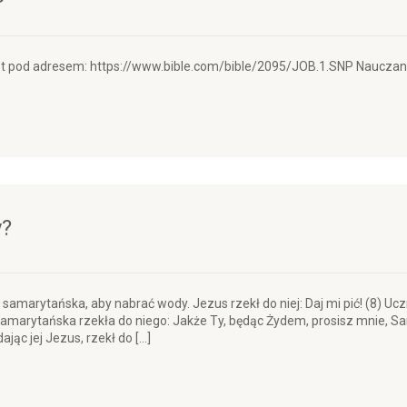
jest pod adresem: https://www.bible.com/bible/2095/JOB.1.SNP Nauczan
y?
samarytańska, aby nabrać wody. Jezus rzekł do niej: Daj mi pić! (8) Uc
samarytańska rzekła do niego: Jakże Ty, będąc Żydem, prosisz mnie, S
ąc jej Jezus, rzekł do […]