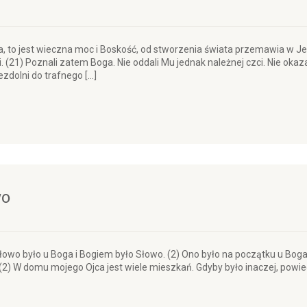
ta, to jest wieczna moc i Boskość, od stworzenia świata przemawia w Je
(21) Poznali zatem Boga. Nie oddali Mu jednak należnej czci. Nie okaz
ezdolni do trafnego […]
wo
łowo było u Boga i Bogiem było Słowo. (2) Ono było na początku u Boga.
 (2) W domu mojego Ojca jest wiele mieszkań. Gdyby było inaczej, powi