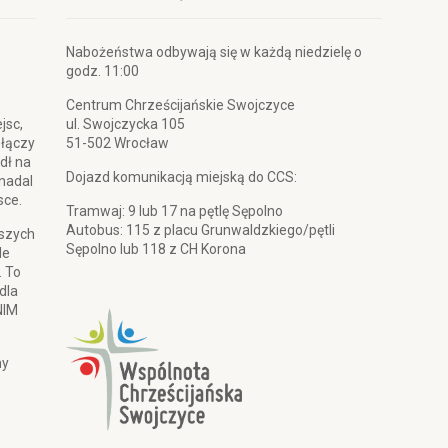
Nabożeństwa odbywają się w każdą niedzielę o
godz. 11:00
Centrum Chrześcijańskie Swojczyce
jsc,
ul. Swojczycka 105
 łączy
51-502 Wrocław
dł na
Dojazd komunikacją miejską do CCS:
 nadal
sce.
Tramwaj: 9 lub 17 na pętlę Sępolno
Autobus: 115 z placu Grunwaldzkiego/pętli
pszych
Sępolno lub 118 z CH Korona
le
. To
dla
NIM
my