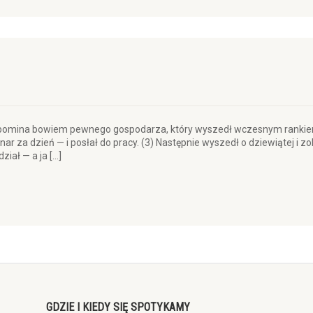
rzypomina bowiem pewnego gospodarza, który wyszedł wczesnym rankie
nar za dzień — i posłał do pracy. (3) Następnie wyszedł o dziewiątej i 
ział — a ja […]
GDZIE I KIEDY SIĘ SPOTYKAMY