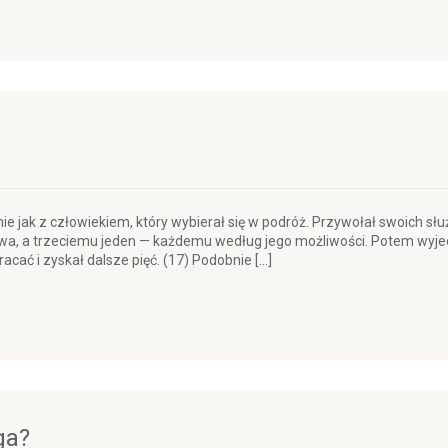
e jak z człowiekiem, który wybierał się w podróż. Przywołał swoich słu
a, a trzeciemu jeden — każdemu według jego możliwości. Potem wyjecha
acać i zyskał dalsze pięć. (17) Podobnie […]
ga?