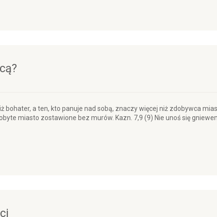
zcą?
niż bohater, a ten, kto panuje nad sobą, znaczy więcej niż zdobywca mias
dobyte miasto zostawione bez murów. Kazn. 7,9 (9) Nie unoś się gniewe
ci