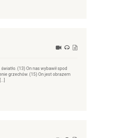
e światło. (13) On nas wybawił spod
enie grzechów. (15) On jest obrazem
[…]