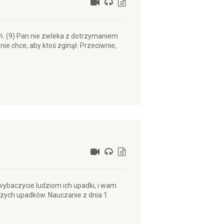
zień. (9) Pan nie zwleka z dotrzymaniem
e chce, aby ktoś zginął. Przeciwnie,
wybaczycie ludziom ich upadki, i wam
szych upadków. Nauczanie z dnia 1