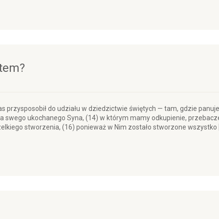
stem?
y nas przysposobił do udziału w dziedzictwie świętych — tam, gdzie panuj
estwa swego ukochanego Syna, (14) w którym mamy odkupienie, przebacz
elkiego stworzenia, (16) ponieważ w Nim zostało stworzone wszystko 