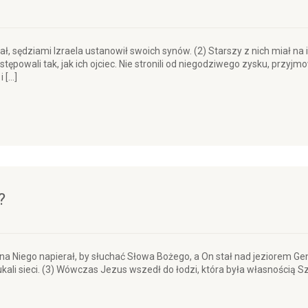
ł, sędziami Izraela ustanowił swoich synów. (2) Starszy z nich miał na i
tępowali tak, jak ich ojciec. Nie stronili od niegodziwego zysku, przyjmow
i […]
?
 na Niego napierał, by słuchać Słowa Bożego, a On stał nad jeziorem Ge
łukali sieci. (3) Wówczas Jezus wszedł do łodzi, która była własnością Sz