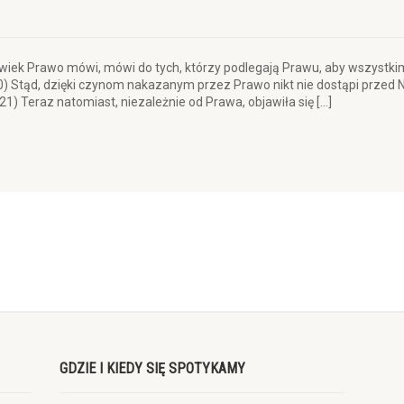
lwiek Prawo mówi, mówi do tych, którzy podlegają Prawu, aby wszystki
0) Stąd, dzięki czynom nakazanym przez Prawo nikt nie dostąpi przed 
1) Teraz natomiast, niezależnie od Prawa, objawiła się […]
GDZIE I KIEDY SIĘ SPOTYKAMY