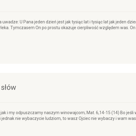
na uwadze: U Pana jeden dzień jest jak tysiąc lat i tysiąc lat jak jeden d
zwleka. Tymczasem On po prostu okazuje cierpliwość względem was. On ni
 słów
, jak i my odpuszczamy naszym winowajcom; Mat. 6,14-15 (14) Bo jeśli 
li jednak nie wybaczycie ludziom, to wasz Ojciec nie wybaczy i wam wa