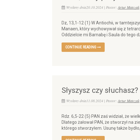
Wysłany dnia20.10.2024 | Pastor:
Artur Matczak
Dz, 13,1-12 (1) W Antiochii, w tamtejsz
Manaen, który wychowywał się z tetrarch
Oddzielcie mi Barnabę i Saula do tego dz
CONTINUE READING
Słyszysz czy słuchasz?
Wysłany dnia11.08.2024 | Pastor:
Artur Matczak
Rdz. 6,5-22 (5) PAN zaś widział, że wie
Dlatego żałował PAN, że stworzył na zi
którego stworzyłem. Usunę także bydło, p