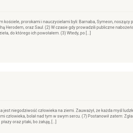
ym kościele, prorokami i nauczycielami byli: Barnaba, Symeon, noszący 
ą Herodem, oraz Saul. (2) W czasie gdy prowadzili publiczne nabożeńst
ieła, do którego ich powołałem. (3) Wtedy, po […]
lka jest niegodziwość człowieka na ziemi. Zauważył, że każda myśl ludzki
emi człowieka, bolał nad tym w swym sercu. (7) Postanowił zatem: Zgła
łazy oraz ptaki, bo żałuję, […]