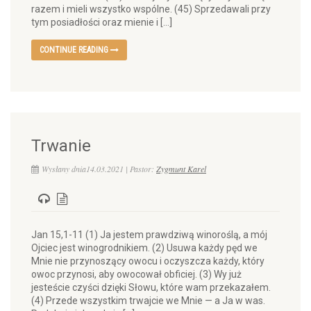
razem i mieli wszystko wspólne. (45) Sprzedawali przy
tym posiadłości oraz mienie i […]
CONTINUE READING
Trwanie
Wysłany dnia14.03.2021 | Pastor:
Zygmunt Karel
Jan 15,1-11 (1) Ja jestem prawdziwą winoroślą, a mój
Ojciec jest winogrodnikiem. (2) Usuwa każdy pęd we
Mnie nie przynoszący owocu i oczyszcza każdy, który
owoc przynosi, aby owocował obficiej. (3) Wy już
jesteście czyści dzięki Słowu, które wam przekazałem.
(4) Przede wszystkim trwajcie we Mnie — a Ja w was.