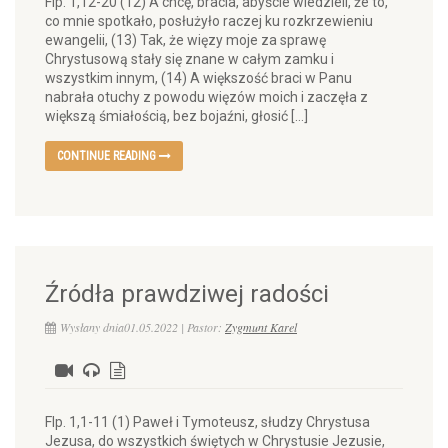
Flp. 1,12-20 (12) A chcę, bracia, abyście wiedzieli, że to,
co mnie spotkało, posłużyło raczej ku rozkrzewieniu
ewangelii, (13) Tak, że więzy moje za sprawę
Chrystusową stały się znane w całym zamku i
wszystkim innym, (14) A większość braci w Panu
nabrała otuchy z powodu więzów moich i zaczęła z
większą śmiałością, bez bojaźni, głosić […]
CONTINUE READING
Źródła prawdziwej radości
Wysłany dnia01.05.2022 | Pastor:
Zygmunt Karel
Flp. 1,1-11 (1) Paweł i Tymoteusz, słudzy Chrystusa
Jezusa, do wszystkich świętych w Chrystusie Jezusie,