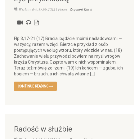
Wysłany dnia19.06.2022 | Pastor:
Zygmunt Karel
Flp 3,17-21 (17) Bracia, bądźcie moimi naśladowcami —
wszyscy, razem wzięci. Bierzcie przykład z osób
postępujących według wzoru, który widzicie w nas. (18)
Zachowanie wielu przywodzi bowiem na myśl wrogów
krzyża Chrystusa. Często wam o nich wspominałem.
Teraz też mówię ze łzami. (19) Ich końcem — zguba, ich
bogiem — brzuch, a ich chwałą własne […]
CONTINUE READING
Radość w służbie