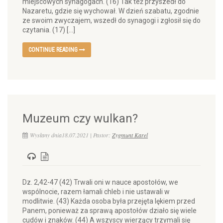
miejscowych synagogach. (16) Tak też przyszedł do
Nazaretu, gdzie się wychował. W dzień szabatu, zgodnie
ze swoim zwyczajem, wszedł do synagogi i zgłosił się do
czytania. (17) […]
CONTINUE READING
Muzeum czy wulkan?
Wysłany dnia18.07.2021 | Pastor:
Zygmunt Karel
Dz. 2,42-47 (42) Trwali oni w nauce apostołów, we
wspólnocie, razem łamali chleb i nie ustawali w
modlitwie. (43) Każda osoba była przejęta lękiem przed
Panem, ponieważ za sprawą apostołów działo się wiele
cudów i znaków. (44) A wszyscy wierzący trzymali się