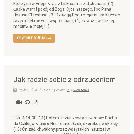
którzy są w Filippi wraz z biskupami i z diakonami: (2)
Łaska wam i pokój od Boga, Ojca naszego, i od Pana
Jezusa Chrystusa. (3) Dziękuję Bogu mojemu za każdym
razem, ilekroć was wspominam, (4) Zawsze w każdej
modlitwie mojej […]
CONTINUE READING
Jak radzić sobie z odrzuceniem
Wysłany dnia16.01.2022 | Pastor:
Zygmunt Karel
Łuk. 4,14-30 (14) Potem Jezus zawrócił w mocy Ducha
do Galilei, a wieść o Nim rozniosła się szeroko po okolicy.
(15) On zaś, chwalony przez wszystkich, nauczał w