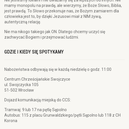
Nie jesteśmy idealni i nie uważamy się za lepszych od innych. Nie
mamy monopolu na prawdę, ale wierzymy, że Boże Słowo, Biblia,
jest prawdą. To Słowo przekonuje nas, że Bożym zamiarem dla
człowieka jest to, by dzięki Jezusowi miał z NIM żywą,
autentyczną relację.
Nie ma nikogo takiego jak ON. Dlatego chcemy uczyć się
zachwycać Bogiem i przejmować ludźmi.
GDZIE I KIEDY SIĘ SPOTYKAMY
Nabożeństwa odbywają się w każdą niedzielę o godz. 11:00
Centrum Chrześcijańskie Swojczyce
ul. Swojczycka 105
51-502 Wrocław
Dojazd komunikacją miejską do CCS:
Tramwaj: 9 lub 17 na pętlę Sępolno
Autobus: 115 z placu Grunwaldzkiego/pętli Sępolno lub 118 z CH
Korona