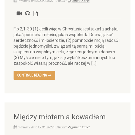
Wysłany dnia05.06.2022 | Pastor:
Zygmunt Karel
Flp 2,1-30 (1) Jeśli więc w Chrystusie jest jakaś zachęta,
jakaś pociecha miłości, jakaś wspólnota Ducha, jakaś
serdeczność i miłosierdzie, (2) pomnóżcie moją radość i
bądźcie jednomyślni, związani tą samą miłością,
skupieni na wspólnym celu, złączeni jednym zdaniem.
(3) Myślcie nie o tym, jak się wybić kosztem innych lub
zaspokoić własną próżność, ale raczej w […]
CONTINUE READING
Między młotem a kowadłem
Wysłany dnia15.05.2022 | Pastor:
Zygmunt Karel