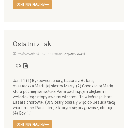
CONTINUE READING
Ostatni znak
Wysłany dnia28.02.2021 | Pastor:
Zygmunt Karel
Jan 11 (1) Był pewien chory, Łazarz z Betanii,
miasteczka Marii i jej siostry Marty. (2) Chodzi o tę Marię,
która później namaściła Pana pachnącym olejkiem i
wytarła Jego stopy swoimi włosami. To właśnie jej brat
Łazarz chorował. (3) Siostry posłały więc do Jezusa taką
wiadomość: Panie, ten, z którym się przyjaźnisz, choruje.
(4) Gdy […]
CONTINUE READING