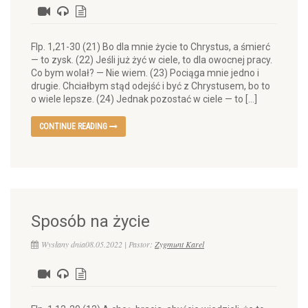
Flp. 1,21-30 (21) Bo dla mnie życie to Chrystus, a śmierć
— to zysk. (22) Jeśli już żyć w ciele, to dla owocnej pracy.
Co bym wolał? — Nie wiem. (23) Pociąga mnie jedno i
drugie. Chciałbym stąd odejść i być z Chrystusem, bo to
o wiele lepsze. (24) Jednak pozostać w ciele — to […]
CONTINUE READING
Sposób na życie
Wysłany dnia08.05.2022 | Pastor:
Zygmunt Karel