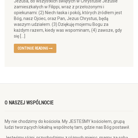
Jezusa, do wszystkich świętych w Chrystusie Jezusie
zamieszkałych w Filippi, wraz z przełożonymi i
opiekunami: (2) Niech łaska i pokój, których źródłem jest
Bóg, nasz Ojciec, oraz Pan, Jezus Chrystus, będą
waszym udziałem. (3) Dziękuję mojemu Bogu za
każdym razem, kiedy was wspominam, (4) zawsze, gdy
się […]
CONTINUE READING
O NASZEJ WSPÓLNOCIE
My nie chodzimy do kościoła. My JESTEŚMY kościołem, grupą
ludzi tworzących lokalną wspólnotę tam, gdzie nas Bóg postawił.
Jesteśmy różni, przychodzimy z różnych miejsc, mamy za sobą