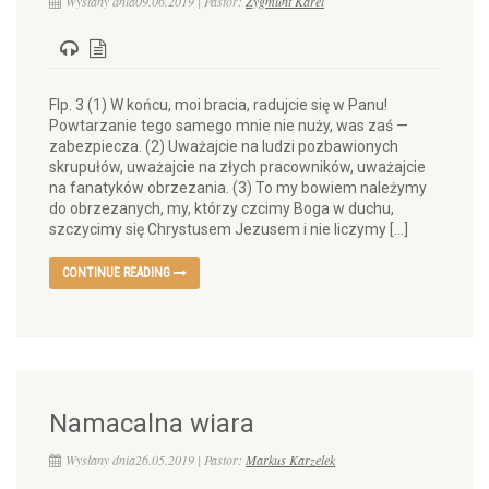
Wysłany dnia09.06.2019 | Pastor:
Zygmunt Karel
Flp. 3 (1) W końcu, moi bracia, radujcie się w Panu!
Powtarzanie tego samego mnie nie nuży, was zaś —
zabezpiecza. (2) Uważajcie na ludzi pozbawionych
skrupułów, uważajcie na złych pracowników, uważajcie
na fanatyków obrzezania. (3) To my bowiem należymy
do obrzezanych, my, którzy czcimy Boga w duchu,
szczycimy się Chrystusem Jezusem i nie liczymy […]
CONTINUE READING
Namacalna wiara
Wysłany dnia26.05.2019 | Pastor:
Markus Karzelek