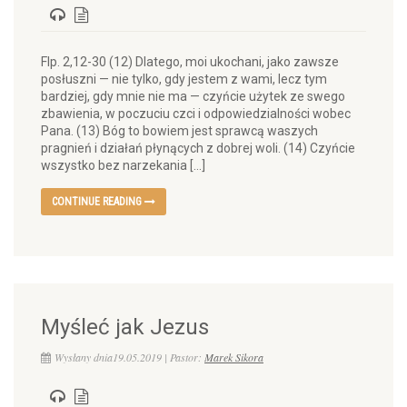
Flp. 2,12-30 (12) Dlatego, moi ukochani, jako zawsze
posłuszni — nie tylko, gdy jestem z wami, lecz tym
bardziej, gdy mnie nie ma — czyńcie użytek ze swego
zbawienia, w poczuciu czci i odpowiedzialności wobec
Pana. (13) Bóg to bowiem jest sprawcą waszych
pragnień i działań płynących z dobrej woli. (14) Czyńcie
wszystko bez narzekania […]
CONTINUE READING
Myśleć jak Jezus
Wysłany dnia19.05.2019 | Pastor:
Marek Sikora