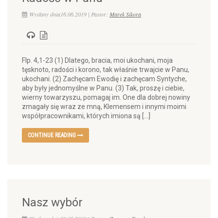
Wysłany dnia16.06.2019 | Pastor:
Marek Sikora
Flp. 4,1-23 (1) Dlatego, bracia, moi ukochani, moja
tęsknoto, radości i korono, tak właśnie trwajcie w Panu,
ukochani. (2) Zachęcam Ewodię i zachęcam Syntyche,
aby były jednomyślne w Panu. (3) Tak, proszę i ciebie,
wierny towarzyszu, pomagaj im. One dla dobrej nowiny
zmagały się wraz ze mną, Klemensem i innymi moimi
współpracownikami, których imiona są […]
CONTINUE READING
Nasz wybór