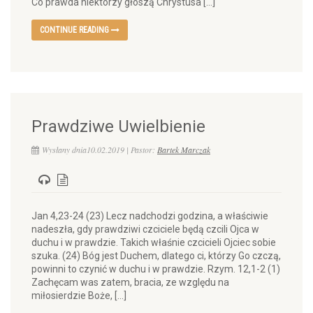
Co prawda niektórzy głoszą Chrystusa […]
CONTINUE READING
Prawdziwe Uwielbienie
Wysłany dnia10.02.2019 | Pastor:
Bartek Marczak
Jan 4,23-24 (23) Lecz nadchodzi godzina, a właściwie
nadeszła, gdy prawdziwi czciciele będą czcili Ojca w
duchu i w prawdzie. Takich właśnie czcicieli Ojciec sobie
szuka. (24) Bóg jest Duchem, dlatego ci, którzy Go czczą,
powinni to czynić w duchu i w prawdzie. Rzym. 12,1-2 (1)
Zachęcam was zatem, bracia, ze względu na
miłosierdzie Boże, […]