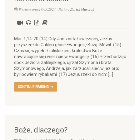
Wysłany dnia19.03.2023 | Pastor:
Bartek Marczak
Mar. 1,14-20 (14) Gdy Jan został uwięziony, Jezus
przyszedł do Galilei i głosił Ewangelię Bożą. Mówił: (15)
Czas się wypełnił i bliskie jest królestwo Boże.
nawracajcie się i wierzcie w Ewangelię. (16) Przechodząc
obok Jeziora Galilejskiego, ujrzał Szymona i brata
Szymonowego, Andrzeja, jak zarzucali sieć w jezioro;
byli bowiem rybakami. (17) Jezus rzekł do nich: […]
CONTINUE READING
Boże, dlaczego?