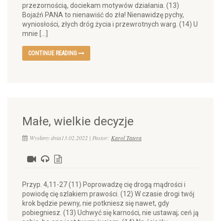
przezornością, dociekam motywów działania. (13)
Bojaźń PANA to nienawiść do zła! Nienawidzę pychy,
wyniosłości, złych dróg życia i przewrotnych warg. (14) U
mnie […]
CONTINUE READING
Małe, wielkie decyzje
Wysłany dnia13.02.2022 | Pastor:
Karol Tatera
Przyp. 4,11-27 (11) Poprowadzę cię drogą mądrości i
powiodę cię szlakiem prawości. (12) W czasie drogi twój
krok będzie pewny, nie potkniesz się nawet, gdy
pobiegniesz. (13) Uchwyć się karności, nie ustawaj; ceń ją