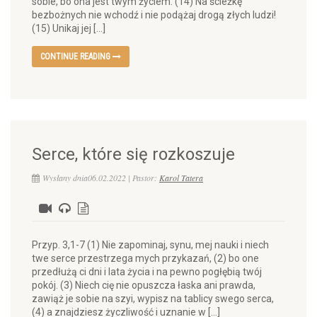
sobie, bo ona jest twym życiem. (14) Na ścieżkę
bezbożnych nie wchodź i nie podążaj drogą złych ludzi!
(15) Unikaj jej […]
CONTINUE READING
Serce, które się rozkoszuje
Wysłany dnia06.02.2022 | Pastor:
Karol Tatera
Przyp. 3,1-7 (1) Nie zapominaj, synu, mej nauki i niech
twe serce przestrzega mych przykazań, (2) bo one
przedłużą ci dni i lata życia i na pewno pogłębią twój
pokój. (3) Niech cię nie opuszcza łaska ani prawda,
zawiąż je sobie na szyi, wypisz na tablicy swego serca,
(4) a znajdziesz życzliwość i uznanie w […]