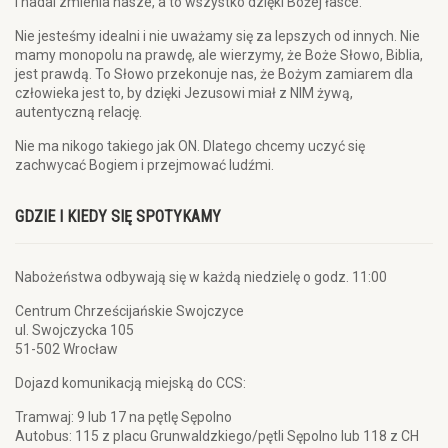
i nadal zmienia nasze, a to wszystko dzięki Bożej łasce.
Nie jesteśmy idealni i nie uważamy się za lepszych od innych. Nie
mamy monopolu na prawdę, ale wierzymy, że Boże Słowo, Biblia,
jest prawdą. To Słowo przekonuje nas, że Bożym zamiarem dla
człowieka jest to, by dzięki Jezusowi miał z NIM żywą,
autentyczną relację.
Nie ma nikogo takiego jak ON. Dlatego chcemy uczyć się
zachwycać Bogiem i przejmować ludźmi.
GDZIE I KIEDY SIĘ SPOTYKAMY
Nabożeństwa odbywają się w każdą niedzielę o godz. 11:00
Centrum Chrześcijańskie Swojczyce
ul. Swojczycka 105
51-502 Wrocław
Dojazd komunikacją miejską do CCS:
Tramwaj: 9 lub 17 na pętlę Sępolno
Autobus: 115 z placu Grunwaldzkiego/pętli Sępolno lub 118 z CH