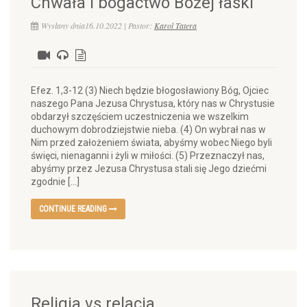
Chwała i bogactwo Bożej łaski
Wysłany dnia16.10.2022 | Pastor:
Karol Tatera
Efez. 1,3-12 (3) Niech będzie błogosławiony Bóg, Ojciec
naszego Pana Jezusa Chrystusa, który nas w Chrystusie
obdarzył szczęściem uczestniczenia we wszelkim
duchowym dobrodziejstwie nieba. (4) On wybrał nas w
Nim przed założeniem świata, abyśmy wobec Niego byli
święci, nienaganni i żyli w miłości. (5) Przeznaczył nas,
abyśmy przez Jezusa Chrystusa stali się Jego dziećmi
zgodnie […]
CONTINUE READING
Religia vs relacja